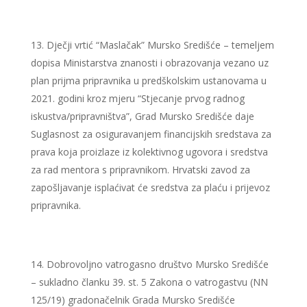
Dječji vrtić “Maslačak” Mursko Središće – temeljem
dopisa Ministarstva znanosti i obrazovanja vezano uz
plan prijma pripravnika u predškolskim ustanovama u
2021. godini kroz mjeru “Stjecanje prvog radnog
iskustva/pripravništva”, Grad Mursko Središće daje
Suglasnost za osiguravanjem financijskih sredstava za
prava koja proizlaze iz kolektivnog ugovora i sredstva
za rad mentora s pripravnikom. Hrvatski zavod za
zapošljavanje isplaćivat će sredstva za plaću i prijevoz
pripravnika.
Dobrovoljno vatrogasno društvo Mursko Središće
– sukladno članku 39. st. 5 Zakona o vatrogastvu (NN
125/19) gradonačelnik Grada Mursko Središće