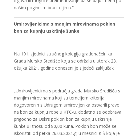
trgova ili moguće preimenovanje da se daju imena po
našim poginulim braniteljima.“
Umirovljenicima s manjim mirovinama poklon
bon za kupnju uskršnje šunke
Na 101. sjednici stručnog kolegija gradonačelnika
Grada Mursko Središće koja se održala u utorak 23.
ožujka 2021. godine doneseni je sljedeći zaključak:
„Umirovljenicima s područja grada Mursko Središća s
manjim mirovinama koji su temeljem kriterija
dogovorenih s Udrugom umirovljenika ostvarili pravo
na bon za kupnju robe u KTC-u, dodatno se odobrava,
prigodno za Uskrs poklon bon za kupnju uskršnje
šunke u iznosu od 80,00 kuna. Poklon bon može se
iskoristiti od petka 26.03.2021.g. u mesnici KIŠ koja je