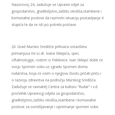
Nazorovoj 24, zadužuje se Upravni odjel za
gospodarstvo, graditeljstvo,zaštitu okoliša,stambene i
komunalne poslove da razmotri situaciju postavljanja 4
stupića te da se isti po potrebi postave.
Grad Mursko Središće prihvaća ostavštinu
primarijusa mr.sc.dr. Ivana Sklepića, spec.
oftalmologije, rodom iz Peklenice. Ivan Sklepić dobit će
svoju Spomen sobu uz zgradu Spomen doma
rudarstva, koja će osim o njegovu životu pričati priču i
o razvoju zdravstva na području Murskog Središća.
Zadužuje se ravnatelj Centra za kulturu “Rudar” i v.d.
pročelnik Upravnog odjela za gospodarstvo,
graditeljstvo,zaštitu okoliša,stambene i komunalne
poslove za osmišljavanje i opremanje spomen sobe.