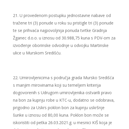
U provedenom postupku jednostavne nabave od
tražene tri (3) ponude u roku su pristigle tri (3) ponude
te se prihvaća najpovoljnija ponuda tvrtke Gradnja
Žganec d.o.o. u iznosu od 30.988,75 kuna s PDV-om za
izvođenje oborinske odvodnje u odvojku Martinske
ulice u Murskom Središću.
Umirovljenicima s područja grada Mursko Središća
s manjim mirovinama koji su temeljem kriterija
dogovorenih s Udrugom umirovljenika ostvarili pravo
na bon za kupnju robe u KTC-u, dodatno se odobrava,
prigodno za Uskrs poklon bon za kupnju uskršnje
šunke u iznosu od 80,00 kuna. Poklon bon može se
iskoristiti od petka 26.03.2021.g. u mesnici KIŠ koja je