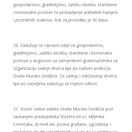
gospodarstvo, graditeljstvo, zaštitu okoliša, stambene
i komunalne poslove za postavljenje prikladnih barijera
i prometnih znakova. Rok za provedbu je 30 dana.
Zadužuje se Upravni odjel za gospodarstvo,
graditeljstvo, zaštitu okoliša, stambene i komunalne
poslove u dogovoru sa zamjenikom gradonačelnika za
organizaciju sadnje drveća lipe po cijelom području
Grada Mursko Središće. Za sadnju i održavanje drveća
lipe po naseljima zadužuju se mjesni odbori.
Stožer civilne zaštite Grada Mursko Središće pod
ravnanjem predsjednika Stožera mr.sc. Miljenka
Cmrečaka, dr.med.vet. poziva građane, ugostitelje i
pružatelje drugih ugostiteljskih usluga da se pridržavaju