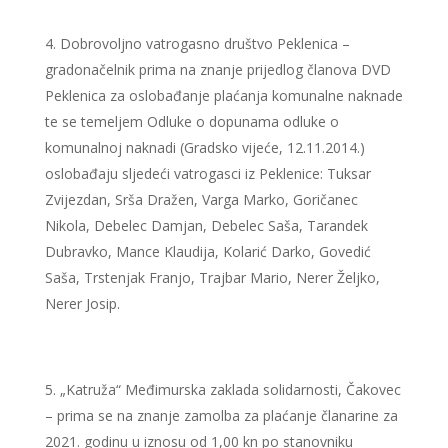
Dobrovoljno vatrogasno društvo Peklenica –
gradonačelnik prima na znanje prijedlog članova DVD
Peklenica za oslobađanje plaćanja komunalne naknade
te se temeljem Odluke o dopunama odluke o
komunalnoj naknadi (Gradsko vijeće, 12.11.2014.)
oslobađaju sljedeći vatrogasci iz Peklenice: Tuksar
Zvijezdan, Srša Dražen, Varga Marko, Goričanec
Nikola, Debelec Damjan, Debelec Saša, Tarandek
Dubravko, Mance Klaudija, Kolarić Darko, Govedić
Saša, Trstenjak Franjo, Trajbar Mario, Nerer Željko,
Nerer Josip.
„Katruža“ Međimurska zaklada solidarnosti, Čakovec
– prima se na znanje zamolba za plaćanje članarine za
2021. godinu u iznosu od 1,00 kn po stanovniku