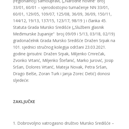
(regionalnoj) samoupravi, („Narodne novine“ broj
33/01, 60/01 – vjerodostojno tumačenje NN 33/01,
60/01, 129/05, 109/07, 125/08, 36/09, 36/09, 150/11,
144/12, 19/13, 137/15, 123/17, 98/19 ) i članka 45.
Statuta Grada Mursko Središće („Službeni glasnik
Međimurske županije“ broj 09/09 i 5/13, 03/18, 02/19)
gradonačelnik Grada Mursko Središće Dražen Srpak na
101. sjednici stručnog kolegija održani 23.03.2021.
godine (prisutni: Dražen Srpak, Miljenko Cmrečak,
Zvonko Vrtarić, Miljenko Štefanić, Marko Jurović, Josip
Sršan, Dolores Vrtarić, Mateja Novak, Petra Sršan,
Drago Belše, Zoran Turk i Janja Zorec Detić) donosi
sljedeće:
ZAKLJUČKE
Dobrovoljno vatrogasno društvo Mursko Središće –