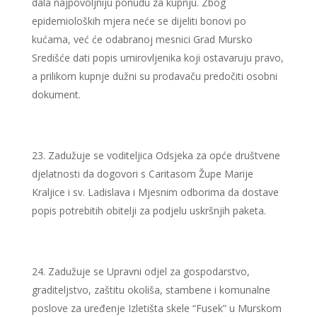
dala najpovoljniju ponudu za kupnju. Zbog
epidemioloških mjera neće se dijeliti bonovi po
kućama, već će odabranoj mesnici Grad Mursko
Središće dati popis umirovljenika koji ostavaruju pravo,
a prilikom kupnje dužni su prodavaču predočiti osobni
dokument.
Zadužuje se voditeljica Odsjeka za opće društvene
djelatnosti da dogovori s Caritasom Župe Marije
Kraljice i sv. Ladislava i Mjesnim odborima da dostave
popis potrebitih obitelji za podjelu uskršnjih paketa.
Zadužuje se Upravni odjel za gospodarstvo,
graditeljstvo, zaštitu okoliša, stambene i komunalne
poslove za uređenje Izletišta skele “Fusek” u Murskom