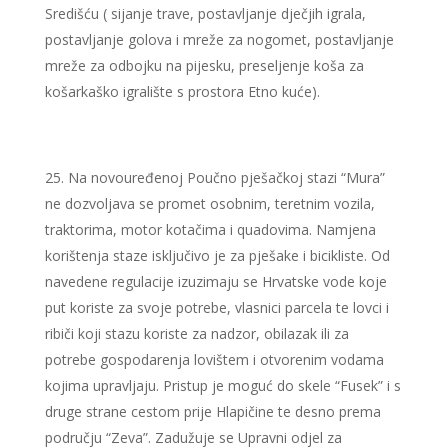
Središću ( sijanje trave, postavljanje dječjih igrala,
postavljanje golova i mreže za nogomet, postavljanje
mreže za odbojku na pijesku, preseljenje koša za
košarkaško igralište s prostora Etno kuće).
Na novouređenoj Poučno pješačkoj stazi “Mura”
ne dozvoljava se promet osobnim, teretnim vozila,
traktorima, motor kotačima i quadovima. Namjena
korištenja staze isključivo je za pješake i bicikliste. Od
navedene regulacije izuzimaju se Hrvatske vode koje
put koriste za svoje potrebe, vlasnici parcela te lovci i
ribiči koji stazu koriste za nadzor, obilazak ili za
potrebe gospodarenja lovištem i otvorenim vodama
kojima upravljaju. Pristup je moguć do skele “Fusek” i s
druge strane cestom prije Hlapičine te desno prema
području “Zeva”. Zadužuje se Upravni odjel za