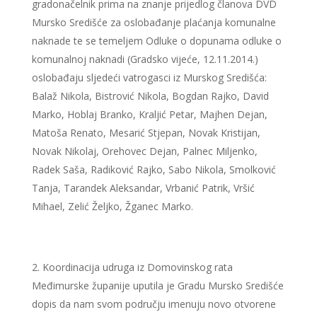
gradonačelnik prima na znanje prijedlog članova DVD
Mursko Središće za oslobađanje plaćanja komunalne
naknade te se temeljem Odluke o dopunama odluke o
komunalnoj naknadi (Gradsko vijeće, 12.11.2014.)
oslobađaju sljedeći vatrogasci iz Murskog Središća:
Balaž Nikola, Bistrović Nikola, Bogdan Rajko, David
Marko, Hoblaj Branko, Kraljić Petar, Majhen Dejan,
Matoša Renato, Mesarić Stjepan, Novak Kristijan,
Novak Nikolaj, Orehovec Dejan, Palnec Miljenko,
Radek Saša, Radiković Rajko, Sabo Nikola, Smolković
Tanja, Tarandek Aleksandar, Vrbanić Patrik, Vršić
Mihael, Zelić Željko, Žganec Marko.
Koordinacija udruga iz Domovinskog rata
Međimurske županije uputila je Gradu Mursko Središće
dopis da nam svom području imenuju novo otvorene