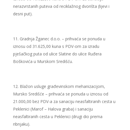
nerazvrstanih puteva od reciklažnog dvorišta (lijevi i
desni put).
Gradnja Žganec d.o.o. – prihvaća se ponuda u
iznosu od 31.625,00 kuna s PDV-om za izradu
pješačkog puta od ulice Slatine do ulice Ruđera
Boškovića u Murskom Središću.
Blažon usluge građevinskom mehanizacijom,
Mursko Središće – prihvaća se ponuda u iznosu od
21.000,00 bez PDV-a za sanaciju neasfaltiranih cesta u
Peklenici (Marof – Halova graba) i sanaciju
neasfaltiranih cesta u Peklenici (drugi dio prema
ribnjaku).