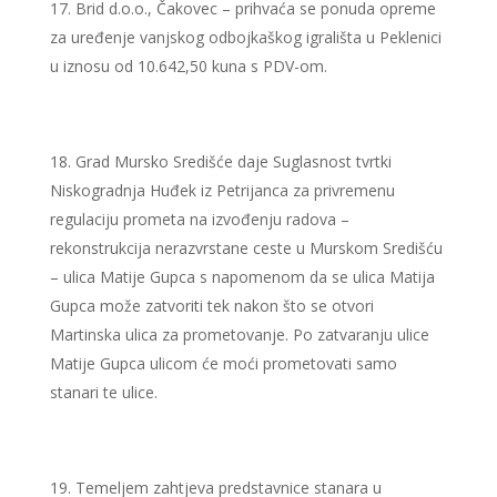
Brid d.o.o., Čakovec – prihvaća se ponuda opreme
za uređenje vanjskog odbojkaškog igrališta u Peklenici
u iznosu od 10.642,50 kuna s PDV-om.
Grad Mursko Središće daje Suglasnost tvrtki
Niskogradnja Huđek iz Petrijanca za privremenu
regulaciju prometa na izvođenju radova –
rekonstrukcija nerazvrstane ceste u Murskom Središću
– ulica Matije Gupca s napomenom da se ulica Matija
Gupca može zatvoriti tek nakon što se otvori
Martinska ulica za prometovanje. Po zatvaranju ulice
Matije Gupca ulicom će moći prometovati samo
stanari te ulice.
Temeljem zahtjeva predstavnice stanara u