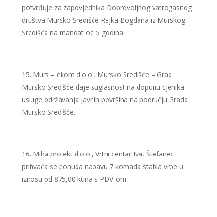
potvrđuje za zapovjednika Dobrovoljnog vatrogasnog
društva Mursko Središće Rajka Bogdana iz Murskog
Središća na mandat od 5 godina.
Murs – ekom d.o.o., Mursko Središće – Grad
Mursko Središće daje suglasnost na dopunu cjenika
usluge održavanja javnih površina na području Grada
Mursko Središće.
Miha projekt d.o.o., Vrtni centar Iva, Štefanec –
prihvaća se ponuda nabavu 7 komada stabla vrbe u
iznosu od 875,00 kuna s PDV-om.