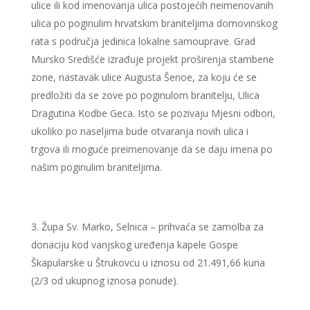
ulice ili kod imenovanja ulica postojećih neimenovanih
ulica po poginulim hrvatskim braniteljima domovinskog
rata s područja jedinica lokalne samouprave. Grad
Mursko Središće izrađuje projekt proširenja stambene
zone, nastavak ulice Augusta Šenoe, za koju će se
predložiti da se zove po poginulom branitelju, Ulica
Dragutina Kodbe Geca. Isto se pozivaju Mjesni odbori,
ukoliko po naseljima bude otvaranja novih ulica i
trgova ili moguće preimenovanje da se daju imena po
našim poginulim braniteljima.
Župa Sv. Marko, Selnica – prihvaća se zamolba za
donaciju kod vanjskog uređenja kapele Gospe
Škapularske u Štrukovcu u iznosu od 21.491,66 kuna
(2/3 od ukupnog iznosa ponude).