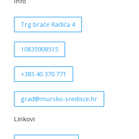
Info
Trg braće Radića 4
10835908515
+385 40 370 771
grad@mursko-sredisce.hr
Linkovi