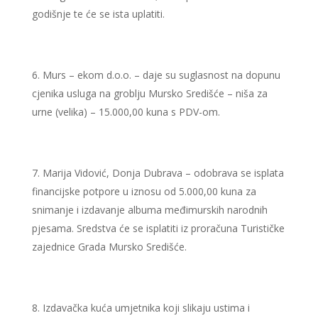
godišnje te će se ista uplatiti.
Murs – ekom d.o.o. – daje su suglasnost na dopunu
cjenika usluga na groblju Mursko Središće – niša za
urne (velika) – 15.000,00 kuna s PDV-om.
Marija Vidović, Donja Dubrava – odobrava se isplata
financijske potpore u iznosu od 5.000,00 kuna za
snimanje i izdavanje albuma međimurskih narodnih
pjesama. Sredstva će se isplatiti iz proračuna Turističke
zajednice Grada Mursko Središće.
Izdavačka kuća umjetnika koji slikaju ustima i