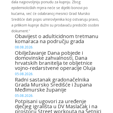
dala najpovoljniju ponudu za kupnju. Zbog
epidemioloških mjera neće se dijeliti bonovi po
kućama, već će odabranoj mesnici Grad Mursko
Središće dati popis umirovljenika koji ostvaruju pravo,
a prilikom kupnje dužni su prodavaču predočiti osobni
dokument.“
Obavijest o adulticidnom tretmanu
komaraca na području grada
08.08.2026.
Obilježavanje Dana pobjede i
domovinske zahvalnosti, Dana
hrvatskih branitelja te obljetnice
vojno-redarstvene operacije Oluja
05.08.2026.
Radni sastanak gradonačelnika
Grada Mursko Središće i župana
Međimurske županije
05.08.2026.
Potpisani ugovori za uređenje
dječjeg igrališta u DV Maslačak i na
prostoru Street workouta na Šetnici