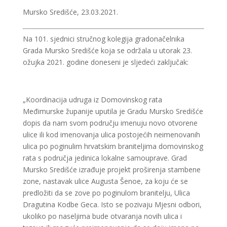
Mursko Središće, 23.03.2021.
Na 101. sjednici stručnog kolegija gradonačelnika
Grada Mursko Središće koja se održala u utorak 23.
ožujka 2021. godine doneseni je sljedeći zaključak:
„Koordinacija udruga iz Domovinskog rata
Međimurske županije uputila je Gradu Mursko Središće
dopis da nam svom području imenuju novo otvorene
ulice ili kod imenovanja ulica postojećih neimenovanih
ulica po poginulim hrvatskim braniteljima domovinskog
rata s područja jedinica lokalne samouprave. Grad
Mursko Središće izrađuje projekt proširenja stambene
zone, nastavak ulice Augusta Šenoe, za koju će se
predložiti da se zove po poginulom branitelju, Ulica
Dragutina Kodbe Geca. Isto se pozivaju Mjesni odbori,
ukoliko po naseljima bude otvaranja novih ulica i