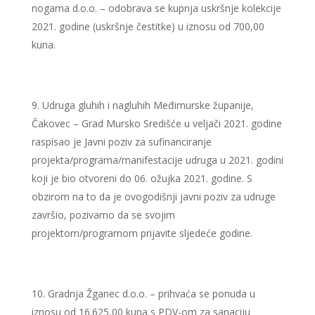
nogama d.o.o. – odobrava se kupnja uskršnje kolekcije
2021. godine (uskršnje čestitke) u iznosu od 700,00
kuna.
Udruga gluhih i nagluhih Međimurske županije,
Čakovec – Grad Mursko Središće u veljači 2021. godine
raspisao je Javni poziv za sufinanciranje
projekta/programa/manifestacije udruga u 2021. godini
koji je bio otvoreni do 06. ožujka 2021. godine. S
obzirom na to da je ovogodišnji javni poziv za udruge
završio, pozivamo da se svojim
projektom/programom prijavite sljedeće godine.
Gradnja Žganec d.o.o. – prihvaća se ponuda u
iznosu od 16.625,00 kuna s PDV-om za sanaciju