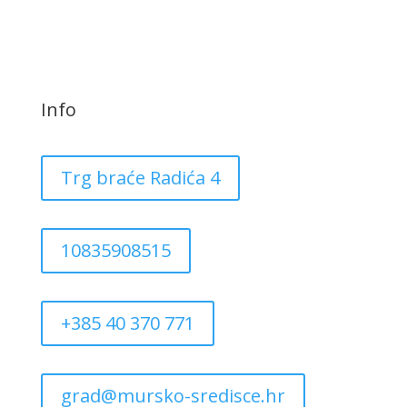
Info
Trg braće Radića 4
10835908515
+385 40 370 771
grad@mursko-sredisce.hr