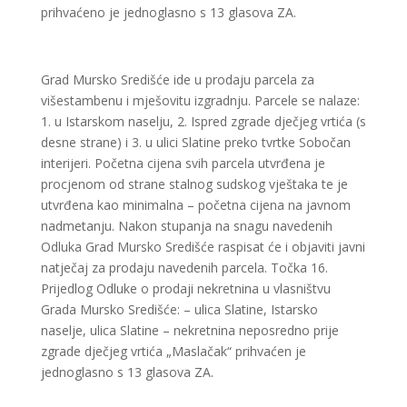
prihvaćeno je jednoglasno s 13 glasova ZA.
Grad Mursko Središće ide u prodaju parcela za
višestambenu i mješovitu izgradnju. Parcele se nalaze:
1. u Istarskom naselju, 2. Ispred zgrade dječjeg vrtića (s
desne strane) i 3. u ulici Slatine preko tvrtke Sobočan
interijeri. Početna cijena svih parcela utvrđena je
procjenom od strane stalnog sudskog vještaka te je
utvrđena kao minimalna – početna cijena na javnom
nadmetanju. Nakon stupanja na snagu navedenih
Odluka Grad Mursko Središće raspisat će i objaviti javni
natječaj za prodaju navedenih parcela. Točka 16.
Prijedlog Odluke o prodaji nekretnina u vlasništvu
Grada Mursko Središće: – ulica Slatine, Istarsko
naselje, ulica Slatine – nekretnina neposredno prije
zgrade dječjeg vrtića „Maslačak“ prihvaćen je
jednoglasno s 13 glasova ZA.