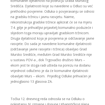
komunalnih djelatnosti na području Grada Murskog
Središća. Djelatnosti koje su navedene u Odluci su već
prethodno povjerene. Odluka o povjeravanju se odnosi
na gradsku tržnicu i javnu rasvjetu. Naime,
rekonstrukcija gradske tržnice aplicirat će se na mjeru
7.4. gdje je prihvatljivi prijavitelj komunalno poduzeće i
slijedom toga moraju upravljati gradskom tržnicom.
Druga djelatnost koja je povjerena je održavanje javne
rasvjete. Do sada je navedene komunalne djelatnosti
(održavanje javne rasvjete i tržnica) obavljao Grad
Mursko Središće, međutim Grad Mursko Središće nije
u sustavu PDV-a , dok Trgovačko društvo Murs –
ekom jest te stoga radi ušteda na porezu na dodanu
vrijednost odlučeno je da će komunalne djelatnosti
obavljati Murs – ekom. Prijedlog Odluke prihvaćen je
jednoglasno 13 glasova ZA.
Točka 12. dnevnog reda odnosila se na Odluku o
pokretanju IV. izmjene i dopune Urbanističkog plana