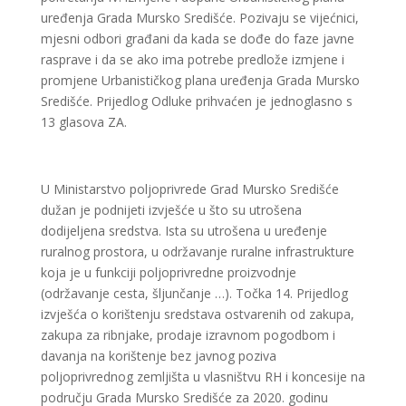
uređenja Grada Mursko Središće. Pozivaju se vijećnici,
mjesni odbori građani da kada se dođe do faze javne
rasprave i da se ako ima potrebe predlože izmjene i
promjene Urbanističkog plana uređenja Grada Mursko
Središće. Prijedlog Odluke prihvaćen je jednoglasno s
13 glasova ZA.
U Ministarstvo poljoprivrede Grad Mursko Središće
dužan je podnijeti izvješće u što su utrošena
dodijeljena sredstva. Ista su utrošena u uređenje
ruralnog prostora, u održavanje ruralne infrastrukture
koja je u funkciji poljoprivredne proizvodnje
(održavanje cesta, šljunčanje …). Točka 14. Prijedlog
izvješća o korištenju sredstava ostvarenih od zakupa,
zakupa za ribnjake, prodaje izravnom pogodbom i
davanja na korištenje bez javnog poziva
poljoprivrednog zemljišta u vlasništvu RH i koncesije na
području Grada Mursko Središće za 2020. godinu