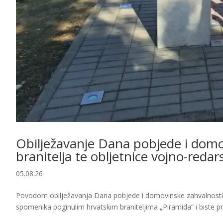
Obilježavanje Dana pobjede i domo
branitelja te obljetnice vojno-reda
05.08.26
Povodom obilježavanja Dana pobjede i domovinske zahvalnosti, D
spomenika poginulim hrvatskim braniteljima „Piramida“ i biste p