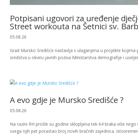
Potpisani ugovori za uređenje dječj
Street workouta na Šetnici sv. Bar
05.08.26
Grad Mursko Središće nastavlja s ulaganjima u projekte kojima p
sredstva u okviru javnih poziva Ministarstva demografije i useljeni
A evo gdje je Mursko Središće ?
05.08.26
Na razini RH prošle su godine sklopljena tek 64 braka više nego u
svega njih pet porastao broj novih bračnih zajednica. Istovremen