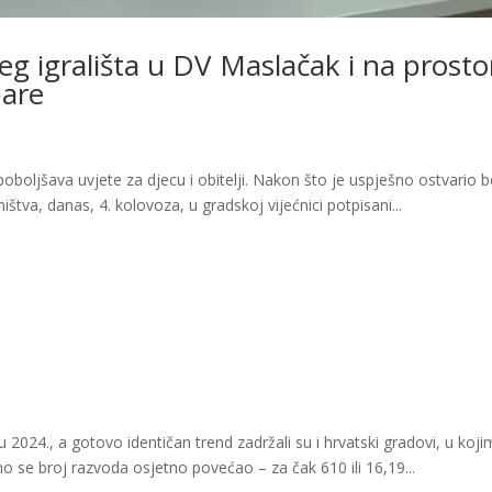
eg igrališta u DV Maslačak i na prosto
bare
oboljšava uvjete za djecu i obitelji. Nakon što je uspješno ostvario 
štva, danas, 4. kolovoza, u gradskoj vijećnici potpisani...
 2024., a gotovo identičan trend zadržali su i hrvatski gradovi, u koji
o se broj razvoda osjetno povećao – za čak 610 ili 16,19...