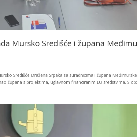
ada Mursko Središće i župana Međimu
ursko Središće Dražena Srpaka sa suradnicima i župana Međimurske
ao župana s projektima, uglavnom financiranim EU sredstvima. S obz