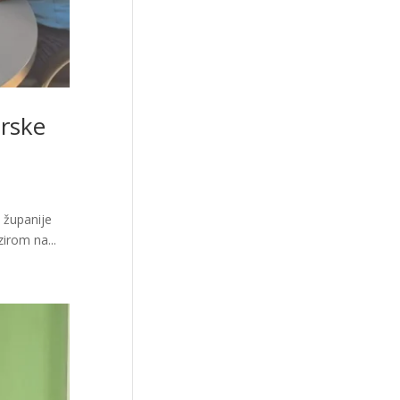
rske
 županije
irom na...