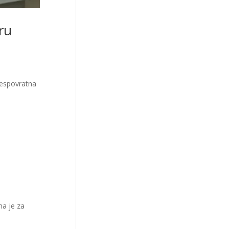
ru
bespovratna
ma je za