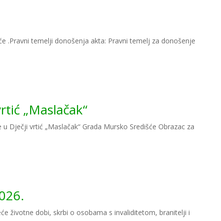
 .Pravni temelji donošenja akta: Pravni temelj za donošenje
vrtić „Maslačak“
 u Dječji vrtić „Maslačak“ Grada Mursko Središće Obrazac za
2026.
 životne dobi, skrbi o osobama s invaliditetom, branitelji i