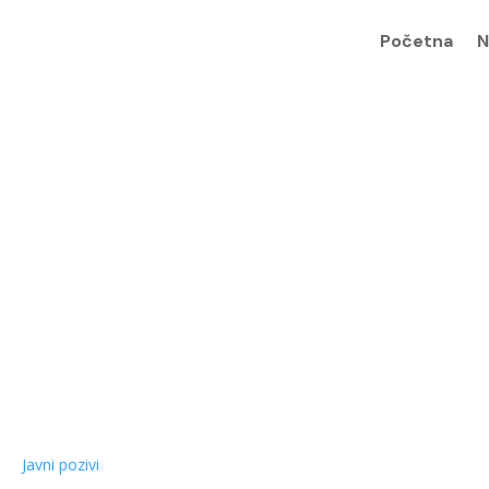
Početna
N
Javni pozivi iz grada
Javni pozivi