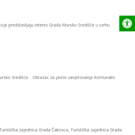
Op
oje predstavljaju interes Grada Mursko Središće u svrhu
ursko Središće. Obrazac za javno savjetovanje Komunalni
uristička zajednica Grada Čakovca, Turistička zajednica Grada