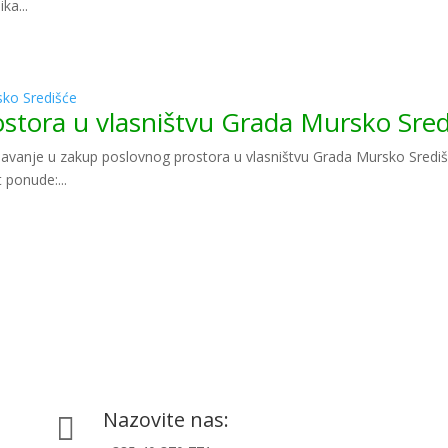
ka...
sko Središće
ostora u vlasništvu Grada Mursko Sred
 davanje u zakup poslovnog prostora u vlasništvu Grada Mursko Sred
 ponude:...
Nazovite nas:
