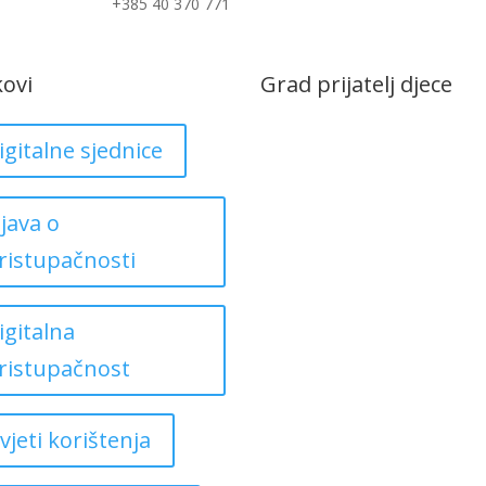
+385 40 370 771
kovi
Grad prijatelj djece
igitalne sjednice
zjava o
ristupačnosti
igitalna
ristupačnost
vjeti korištenja