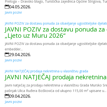
Preloga – Dravsko blago, Turistička zajednica Općine Štrigova, Turi
04.05.2026.

Javni pozivi
JAVNI POZIV za dostavu ponuda za obavljanje ugostiteljske djelatn
JAVNI POZIV za dostavu ponuda za oba
„Ljeto uz Muru 2026“
JAVNI POZIV za dostavu ponuda za obavljanje ugostiteljske djelat
embedder...
29.04.2026.

Javni pozivi
JAVNI NATJEČAJ prodaja nekretnina u vlasništvu grada
JAVNI NATJEČAJ prodaja nekretnina 
Javni natječaj za prodaju nekretnina u vlasništvu Grada Mursko Sr
pašnjak Ulica Ruđera Boškovića od ukupno 115,00 m² upisane u...
09.04.2026.

Javni pozivi