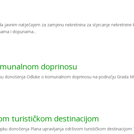
a javnim natječajem za zamjenu nekretnina za stjecanje nekretnine k
enama i dopunama...
komunalnom doprinosu
tupku donošenja Odluke o komunalnom doprinosu na području Grada M
vom turističkom destinacijom
pku donošenja Plana upravljanja održivom turističkom destinacijom T