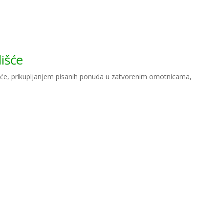
išće
išće, prikupljanjem pisanih ponuda u zatvorenim omotnicama,