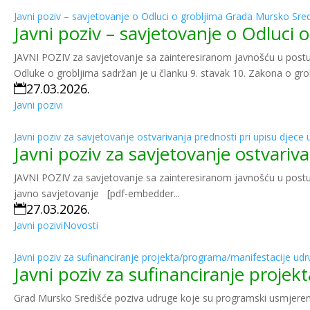
Javni poziv – savjetovanje o Odluci o grobljima Grada Mursko Sre
Javni poziv – savjetovanje o Odluci
JAVNI POZIV za savjetovanje sa zainteresiranom javnošću u postu
Odluke o grobljima sadržan je u članku 9. stavak 10. Zakona o grob
27.03.2026.

Javni pozivi
Javni poziv za savjetovanje ostvarivanja prednosti pri upisu djece 
Javni poziv za savjetovanje ostvariva
JAVNI POZIV za savjetovanje sa zainteresiranom javnošću u postup
javno savjetovanje [pdf-embedder...
27.03.2026.

Javni pozivi
Novosti
Javni poziv za sufinanciranje projekta/programa/manifestacije udr
Javni poziv za sufinanciranje proje
Grad Mursko Središće poziva udruge koje su programski usmjerene na