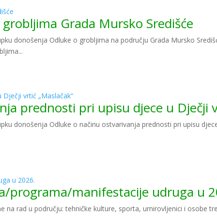
dišće
 o grobljima Grada Mursko Središće
pku donošenja Odluke o grobljima na području Grada Mursko Središće
ljima...
u Dječji vrtić „Maslačak“
nja prednosti pri upisu djece u Dječji 
ku donošenja Odluke o načinu ostvarivanja prednosti pri upisu djece
uga u 2026.
kta/programa/manifestacije udruga u 
 rad u području: tehničke kulture, sporta, umirovljenici i osobe treće