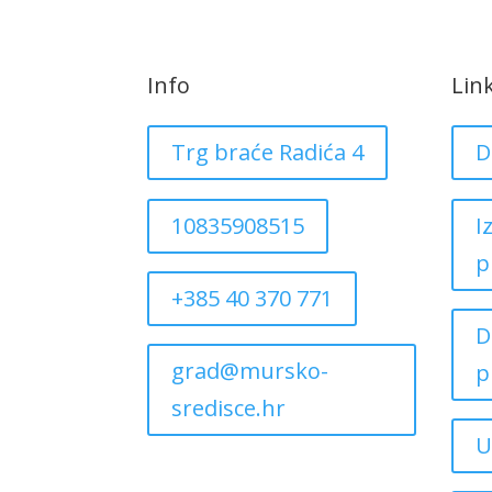
Info
Lin
Trg braće Radića 4
D
10835908515
I
p
+385 40 370 771
D
grad@mursko-
p
sredisce.hr
U