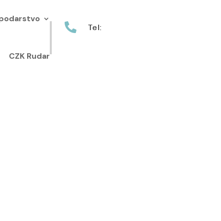
podarstvo

Tel:
+385 40 370 771
CZK Rudar