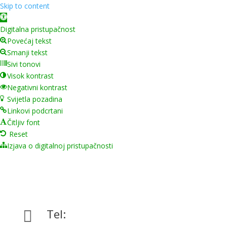
Skip to content
Open toolbar
Digitalna pristupačnost
Povećaj tekst
Smanji tekst
Sivi tonovi
Visok kontrast
Negativni kontrast
Svijetla pozadina
Linkovi podcrtani
Čitljiv font
Reset
Izjava o digitalnoj pristupačnosti
Tel:
