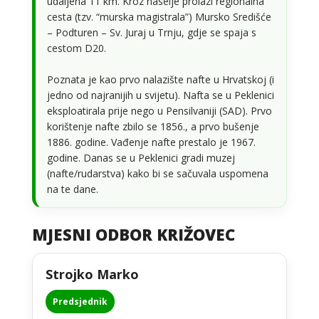
udaljena 11 km. Kroz naselje prolazi regionalna
cesta (tzv. “murska magistrala”) Mursko Središće
– Podturen – Sv. Juraj u Trnju, gdje se spaja s
cestom D20.
Poznata je kao prvo nalazište nafte u Hrvatskoj (i
jedno od najranijih u svijetu). Nafta se u Peklenici
eksploatirala prije nego u Pensilvaniji (SAD). Prvo
korištenje nafte zbilo se 1856., a prvo bušenje
1886. godine. Vađenje nafte prestalo je 1967.
godine. Danas se u Peklenici gradi muzej
(nafte/rudarstva) kako bi se sačuvala uspomena
na te dane.
MJESNI ODBOR KRIŽOVEC
Strojko Marko
Predsjednik