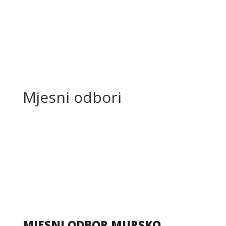
+385 40 370 771
Mjesni odbori
MJESNI ODBOR MURSKO