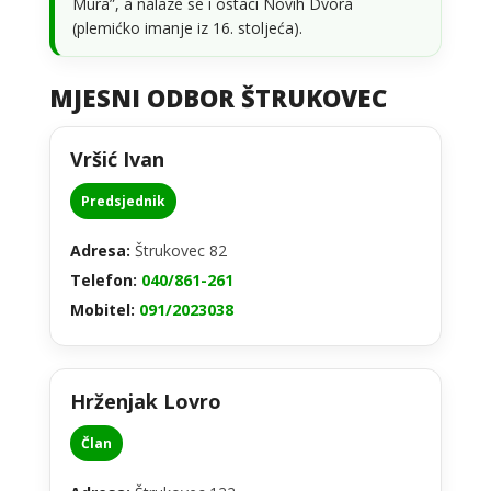
Mura”, a nalaze se i ostaci Novih Dvora
(plemićko imanje iz 16. stoljeća).
MJESNI ODBOR ŠTRUKOVEC
Vršić Ivan
Predsjednik
Adresa:
Štrukovec 82
Telefon:
040/861-261
Mobitel:
091/2023038
Hrženjak Lovro
Član