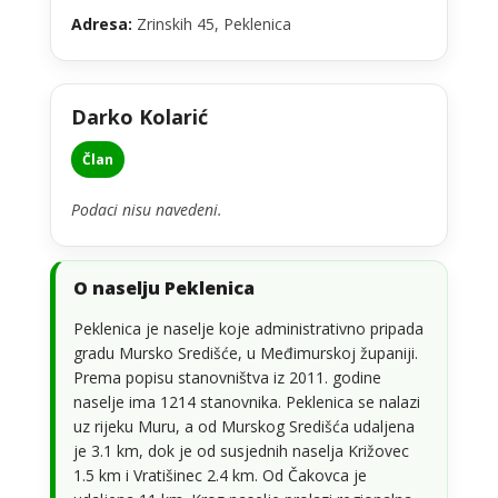
Adresa:
Zrinskih 45, Peklenica
Darko Kolarić
Član
Podaci nisu navedeni.
O naselju Peklenica
Peklenica je naselje koje administrativno pripada
gradu Mursko Središće, u Međimurskoj županiji.
Prema popisu stanovništva iz 2011. godine
naselje ima 1214 stanovnika. Peklenica se nalazi
uz rijeku Muru, a od Murskog Središća udaljena
je 3.1 km, dok je od susjednih naselja Križovec
1.5 km i Vratišinec 2.4 km. Od Čakovca je