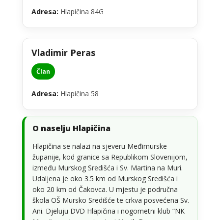
Adresa:
Hlapičina 84G
Vladimir Peras
Član
Adresa:
Hlapičina 58
O naselju Hlapičina
Hlapičina se nalazi na sjeveru Međimurske
županije, kod granice sa Republikom Slovenijom,
između Murskog Središća i Sv. Martina na Muri.
Udaljena je oko 3.5 km od Murskog Središća i
oko 20 km od Čakovca. U mjestu je područna
škola OŠ Mursko Središće te crkva posvećena Sv.
Ani. Djeluju DVD Hlapičina i nogometni klub “NK