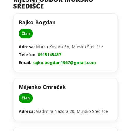
SREDIŠĆE
Rajko Bogdan
Član
Adresa:
Marka Kovača 8A, Mursko Središće
Telefon:
0915145457
Email:
rajko.bogdan1967@gmail.com
Miljenko Cmrečak
Član
Adresa:
Vladimira Nazora 20, Mursko Središće