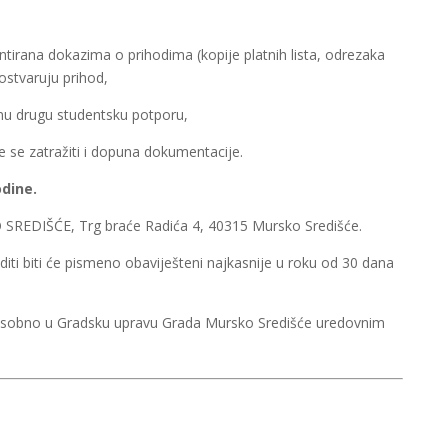
tirana dokazima o prihodima (kopije platnih lista, odrezaka
 ostvaruju prihod,
dnu drugu studentsku potporu,
 se zatražiti i dopuna dokumentacije.
odine.
REDIŠĆE, Trg braće Radića 4, 40315 Mursko Središće.
editi biti će pismeno obaviješteni najkasnije u roku od 30 dana
 osobno u Gradsku upravu Grada Mursko Središće uredovnim