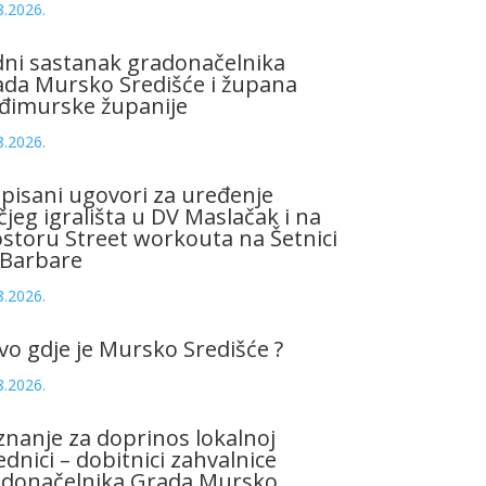
8.2026.
ni sastanak gradonačelnika
da Mursko Središće i župana
đimurske županije
8.2026.
pisani ugovori za uređenje
čjeg igrališta u DV Maslačak i na
storu Street workouta na Šetnici
 Barbare
8.2026.
vo gdje je Mursko Središće ?
8.2026.
znanje za doprinos lokalnoj
ednici – dobitnici zahvalnice
adonačelnika Grada Mursko