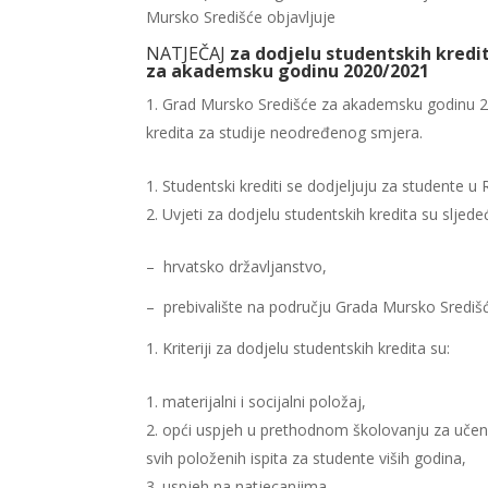
Mursko Središće objavljuje
NATJEČAJ
za dodjelu studentskih kredi
za akademsku godinu 2020/2021
Grad Mursko Središće za akademsku godinu 202
kredita za studije neodređenog smjera.
Studentski krediti se dodjeljuju za studente u 
Uvjeti za dodjelu studentskih kredita su sljedeć
– hrvatsko državljanstvo,
– prebivalište na području Grada Mursko Središ
Kriteriji za dodjelu studentskih kredita su:
materijalni i socijalni položaj,
opći uspjeh u prethodnom školovanju za učenik
svih položenih ispita za studente viših godina,
uspjeh na natjecanjima.