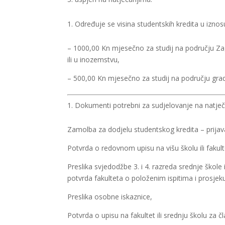
Određuje se visina studentskih kredita u iznos
– 1000,00 Kn mjesečno za studij na području Zag
ili u inozemstvu,
– 500,00 Kn mjesečno za studij na području gra
Dokumenti potrebni za sudjelovanje na natječ
Zamolba za dodjelu studentskog kredita – prijav
Potvrda o redovnom upisu na višu školu ili fakul
Preslika svjedodžbe 3. i 4. razreda srednje škol
potvrda fakulteta o položenim ispitima i prosjek
Preslika osobne iskaznice,
Potvrda o upisu na fakultet ili srednju školu za čl