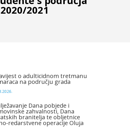
tudente s područja
 2020/2021
vijest o adulticidnom tretmanu
maraca na području grada
8.2026.
lježavanje Dana pobjede i
ovinske zahvalnosti, Dana
atskih branitelja te obljetnice
no-redarstvene operacije Oluja