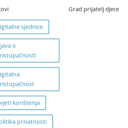
kovi
Grad prijatelj djece
igitalne sjednice
zjava o
ristupačnosti
igitalna
ristupačnost
vjeti korištenja
olitika privatnosti