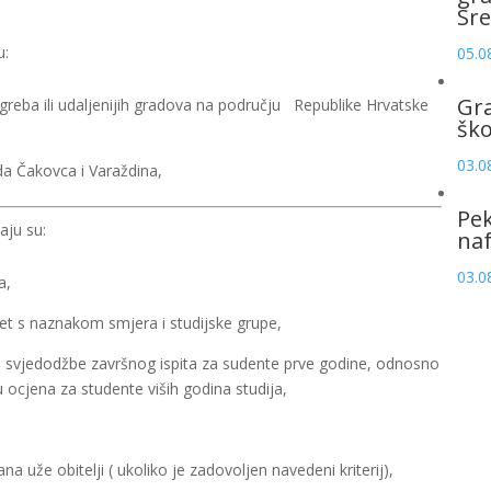
Sre
u:
05.0
Gr
reba ili udaljenijih gradova na području Republike Hrvatske
šk
03.0
da Čakovca i Varaždina,
Pek
aju su:
naf
03.0
a,
tet s naznakom smjera i studijske grupe,
e i svjedodžbe završnog ispita za sudente prve godine, odnosno
u ocjena za studente viših godina studija,
ana uže obitelji ( ukoliko je zadovoljen navedeni kriterij),