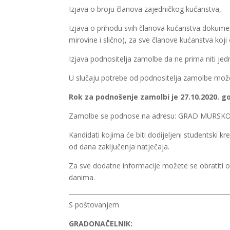
Izjava o broju članova zajedničkog kućanstva,
Izjava o prihodu svih članova kućanstva dokumen
mirovine i slično), za sve članove kućanstva koji
Izjava podnositelja zamolbe da ne prima niti je
U slučaju potrebe od podnositelja zamolbe može
Rok za podnošenje zamolbi je 27.10.2020. g
Zamolbe se podnose na adresu: GRAD MURSKO S
Kandidati kojima će biti dodijeljeni studentski kr
od dana zaključenja natječaja.
Za sve dodatne informacije možete se obratiti
danima.
S poštovanjem
GRADONAČELNIK: