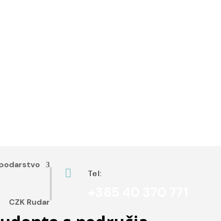
podarstvo

Tel:
+385 40 370 771
CZK Rudar