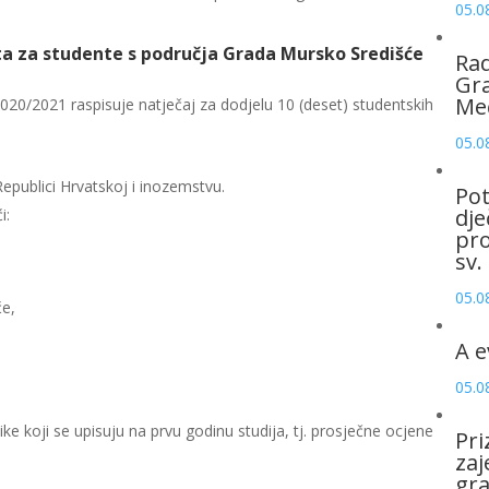
05.0
ta za studente s područja Grada
Mursko Središće
Rad
Gra
Me
0/2021 raspisuje natječaj za dodjelu 10 (deset) studentskih
05.0
Republici Hrvatskoj i inozemstvu.
Pot
dje
i:
pro
sv.
05.0
će,
A e
05.0
e koji se upisuju na prvu godinu studija, tj. prosječne ocjene
Pri
zaj
gr