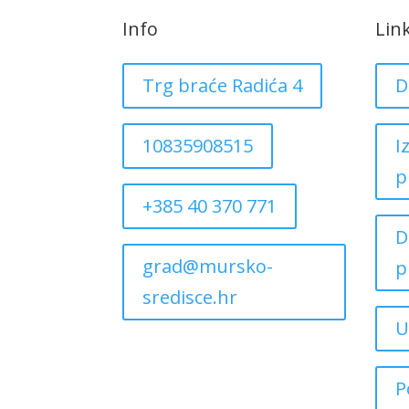
Info
Lin
Trg braće Radića 4
D
10835908515
I
p
+385 40 370 771
D
grad@mursko-
p
sredisce.hr
U
P