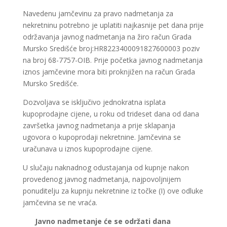
Navedenu jamčevinu za pravo nadmetanja za
nekretninu potrebno je uplatiti najkasnije pet dana prije
održavanja javnog nadmetanja na žiro račun Grada
Mursko Središće broj:HR8223400091827600003 poziv
na broj 68-7757-OIB. Prije početka javnog nadmetanja
iznos jamčevine mora biti proknjižen na račun Grada
Mursko Središće.
Dozvoljava se isključivo jednokratna isplata
kupoprodajne cijene, u roku od trideset dana od dana
završetka javnog nadmetanja a prije sklapanja
ugovora o kupoprodaji nekretnine. Jamčevina se
uračunava u iznos kupoprodajne cijene.
U slučaju naknadnog odustajanja od kupnje nakon
provedenog javnog nadmetanja, najpovoljnijem
ponuditelju za kupnju nekretnine iz točke (I) ove odluke
jamčevina se ne vraća.
Javno nadmetanje će se održati dana