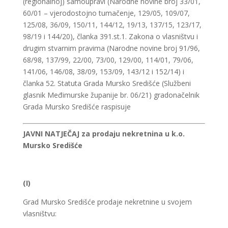
(regionalnoj) samoupravi (Narodne novine broj 33/01,
60/01 – vjerodostojno tumačenje, 129/05, 109/07,
125/08, 36/09, 150/11, 144/12, 19/13, 137/15, 123/17,
98/19 i 144/20), članka 391.st.1. Zakona o vlasništvu i
drugim stvarnim pravima (Narodne novine broj 91/96,
68/98, 137/99, 22/00, 73/00, 129/00, 114/01, 79/06,
141/06, 146/08, 38/09, 153/09, 143/12 i 152/14) i
članka 52. Statuta Grada Mursko Središće (Službeni
glasnik Međimurske županije br. 06/21) gradonačelnik
Grada Mursko Središće raspisuje
JAVNI NATJEČAJ
za prodaju nekretnina u k.o.
Mursko Središće
(I)
Grad Mursko Središće prodaje nekretnine u svojem
vlasništvu: