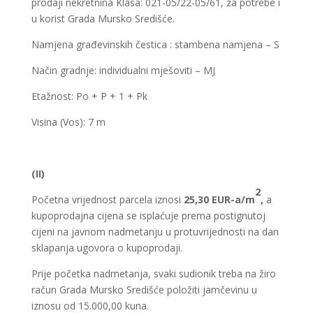
prodaji nekretnina Klasa: 021-05/22-05/61, za potrebe i
u korist Grada Mursko Središće.
Namjena građevinskih čestica : stambena namjena – S
Način gradnje: individualni mješoviti – MJ
Etažnost: Po + P + 1 + Pk
Visina (Vos): 7 m
(II)
2
Početna vrijednost parcela iznosi
25,30 EUR-a/m
,
a
kupoprodajna cijena se isplaćuje prema postignutoj
cijeni na javnom nadmetanju u protuvrijednosti na dan
sklapanja ugovora o kupoprodaji.
Prije početka nadmetanja, svaki sudionik treba na žiro
račun Grada Mursko Središće položiti jamčevinu u
iznosu od 15.000,00 kuna.