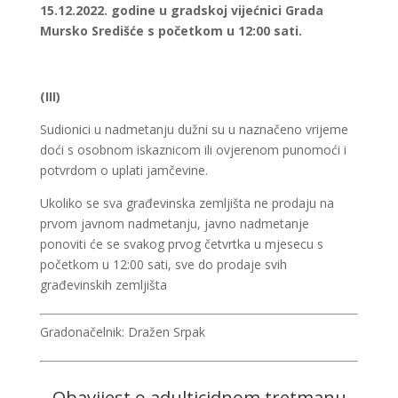
15.12.2022. godine u gradskoj vijećnici Grada
Mursko Središće s početkom u 12:00 sati.
(III)
Sudionici u nadmetanju dužni su u naznačeno vrijeme
doći s osobnom iskaznicom ili ovjerenom punomoći i
potvrdom o uplati jamčevine.
Ukoliko se sva građevinska zemljišta ne prodaju na
prvom javnom nadmetanju, javno nadmetanje
ponoviti će se svakog prvog četvrtka u mjesecu s
početkom u 12:00 sati, sve do prodaje svih
građevinskih zemljišta
Gradonačelnik: Dražen Srpak
Obavijest o adulticidnom tretmanu