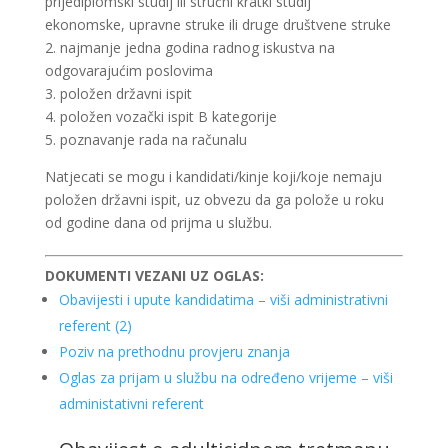
prijediplomski studij ili stručni kratki studij
ekonomske, upravne struke ili druge društvene struke
2. najmanje jedna godina radnog iskustva na
odgovarajućim poslovima
3. položen državni ispit
4. položen vozački ispit B kategorije
5. poznavanje rada na računalu
Natjecati se mogu i kandidati/kinje koji/koje nemaju
položen državni ispit, uz obvezu da ga polože u roku
od godine dana od prijma u službu.
DOKUMENTI VEZANI UZ OGLAS:
Obavijesti i upute kandidatima – viši administrativni
referent (2)
Poziv na prethodnu provjeru znanja
Oglas za prijam u službu na određeno vrijeme – viši
administativni referent