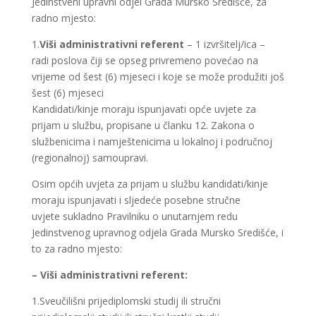
Jedinstveni upravni odjel Grada Mursko Središće, za
radno mjesto:
1.
Viši administrativni referent
– 1 izvršitelj/ica –
radi poslova čiji se opseg privremeno povećao na
vrijeme od šest (6) mjeseci i koje se može produžiti još
šest (6) mjeseci
Kandidati/kinje moraju ispunjavati opće uvjete za
prijam u službu, propisane u članku 12. Zakona o
službenicima i namještenicima u lokalnoj i područnoj
(regionalnoj) samoupravi.
Osim općih uvjeta za prijam u službu kandidati/kinje
moraju ispunjavati i sljedeće posebne stručne
uvjete sukladno Pravilniku o unutarnjem redu
Jedinstvenog upravnog odjela Grada Mursko Središće, i
to za radno mjesto:
– Viši administrativni referent:
1.Sveučilišni prijediplomski studij ili stručni