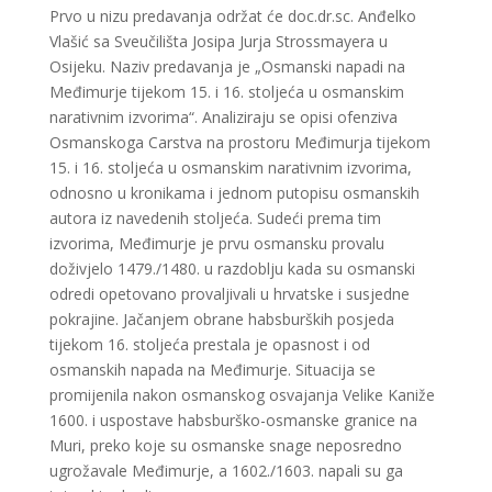
Prvo u nizu predavanja održat će doc.dr.sc. Anđelko
Vlašić sa Sveučilišta Josipa Jurja Strossmayera u
Osijeku. Naziv predavanja je „Osmanski napadi na
Međimurje tijekom 15. i 16. stoljeća u osmanskim
narativnim izvorima“. Analiziraju se opisi ofenziva
Osmanskoga Carstva na prostoru Međimurja tijekom
15. i 16. stoljeća u osmanskim narativnim izvorima,
odnosno u kronikama i jednom putopisu osmanskih
autora iz navedenih stoljeća. Sudeći prema tim
izvorima, Međimurje je prvu osmansku provalu
doživjelo 1479./1480. u razdoblju kada su osmanski
odredi opetovano provaljivali u hrvatske i susjedne
pokrajine. Jačanjem obrane habsburških posjeda
tijekom 16. stoljeća prestala je opasnost i od
osmanskih napada na Međimurje. Situacija se
promijenila nakon osmanskog osvajanja Velike Kaniže
1600. i uspostave habsburško-osmanske granice na
Muri, preko koje su osmanske snage neposredno
ugrožavale Međimurje, a 1602./1603. napali su ga