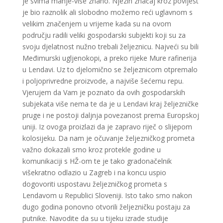
je svima manje-više znano. Njezin značaj kroz povijest
je bio raznolik ali slobodno možemo reći uglavnom s
velikim značenjem u vrijeme kada su na ovom
području radili veliki gospodarski subjekti koji su za
svoju djelatnost nužno trebali željeznicu. Najveći su bili
Međimurski ugljenokopi, a preko rijeke Mure rafinerija
u Lendavi. Uz to djelomično se željeznicom otpremalo
i poljoprivredne proizvode, a najviše šećernu repu.
Vjerujem da Vam je poznato da ovih gospodarskih
subjekata više nema te da je u Lendavi kraj željezničke
pruge i ne postoji daljnja povezanost prema Europskoj
uniji. Iz ovoga proizlazi da je zapravo riječ o slijepom
kolosijeku. Da nam je očuvanje željezničkog prometa
važno dokazali smo kroz protekle godine u
komunikaciji s HŽ-om te je tako gradonačelnik
višekratno odlazio u Zagreb i na koncu uspio
dogovoriti uspostavu željezničkog prometa s
Lendavom u Republici Sloveniji. Isto tako smo nakon
dugo godina ponovno otvorili željezničku postaju za
putnike. Navodite da su u tijeku izrade studije