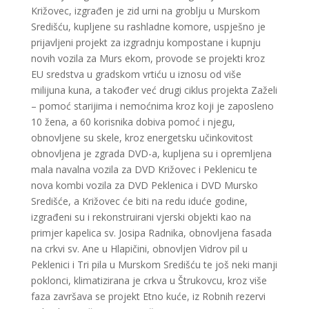
Križovec, izgrađen je zid urni na groblju u Murskom
Središću, kupljene su rashladne komore, uspješno je
prijavljeni projekt za izgradnju kompostane i kupnju
novih vozila za Murs ekom, provode se projekti kroz
EU sredstva u gradskom vrtiću u iznosu od više
milijuna kuna, a također već drugi ciklus projekta Zaželi
– pomoć starijima i nemoćnima kroz koji je zaposleno
10 žena, a 60 korisnika dobiva pomoć i njegu,
obnovljene su skele, kroz energetsku učinkovitost
obnovljena je zgrada DVD-a, kupljena su i opremljena
mala navalna vozila za DVD Križovec i Peklenicu te
nova kombi vozila za DVD Peklenica i DVD Mursko
Središće, a Križovec će biti na redu iduće godine,
izgrađeni su i rekonstruirani vjerski objekti kao na
primjer kapelica sv. Josipa Radnika, obnovljena fasada
na crkvi sv. Ane u Hlapičini, obnovljen Vidrov pil u
Peklenici i Tri pila u Murskom Središću te još neki manji
poklonci, klimatizirana je crkva u Štrukovcu, kroz više
faza završava se projekt Etno kuće, iz Robnih rezervi