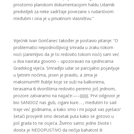
prostorno planskom dokumentacijom haldu Udarnik
predvidjeli za neke sadržaje povezane s rudarstvom
međutim i ona je u privatnom vlasništvu.”
Vijećnik Ivan Goričanec također je postavio pitanje: “O
problematici nepodnošljivog smrada u zraku tokom
noći (zanimljivo da je to redovito tokom noći) sam već
u dva navrata govorio – upozoravao na sjednicama
Gradskog vijeća. Smradljiv udar se parcijalno pojavljuje
u ljetnim noćima, jesen je pravilo, a zima je
maksimum!!!!! Rublje koje se suši na balkonima,
terasama ili dvorištima redovito peremo još jednom,
prozore zatvaramo na najjače:—–(((((((. Prvi odgovor je
bio SANDOZ nas guši, cigani kure… , međutim to sad
traje već godinama, a kako smo i mi poput vas pješaci/
šetači provjerili smo desetak puta kako se gotovo u
pol grada to ne osjeća. Živimo samo jedne živote i
doista je NEDOPUSTIVO da nečija bahatost ili