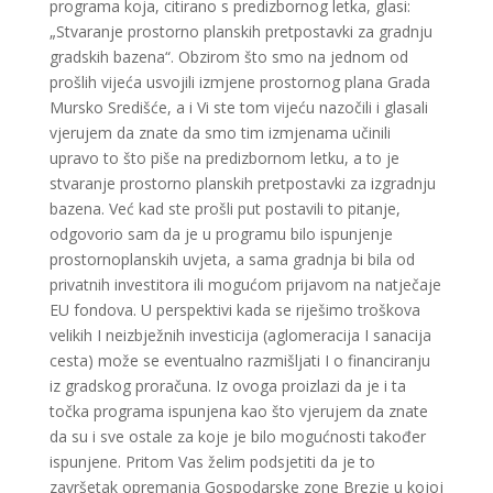
programa koja, citirano s predizbornog letka, glasi:
„Stvaranje prostorno planskih pretpostavki za gradnju
gradskih bazena“. Obzirom što smo na jednom od
prošlih vijeća usvojili izmjene prostornog plana Grada
Mursko Središće, a i Vi ste tom vijeću nazočili i glasali
vjerujem da znate da smo tim izmjenama učinili
upravo to što piše na predizbornom letku, a to je
stvaranje prostorno planskih pretpostavki za izgradnju
bazena. Već kad ste prošli put postavili to pitanje,
odgovorio sam da je u programu bilo ispunjenje
prostornoplanskih uvjeta, a sama gradnja bi bila od
privatnih investitora ili mogućom prijavom na natječaje
EU fondova. U perspektivi kada se riješimo troškova
velikih I neizbježnih investicija (aglomeracija I sanacija
cesta) može se eventualno razmišljati I o financiranju
iz gradskog proračuna. Iz ovoga proizlazi da je i ta
točka programa ispunjena kao što vjerujem da znate
da su i sve ostale za koje je bilo mogućnosti također
ispunjene. Pritom Vas želim podsjetiti da je to
završetak opremanja Gospodarske zone Brezje u kojoj