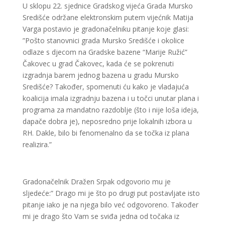
U sklopu 22. sjednice Gradskog vijeća Grada Mursko
Središće održane elektronskim putem vijećnik Matija
Varga postavio je gradonačelniku pitanje koje glasi:
”Pošto stanovnici grada Mursko Središće i okolice
odlaze s djecom na Gradske bazene “Marije Ružić”
Čakovec u grad Čakovec, kada će se pokrenuti
izgradnja barem jednog bazena u gradu Mursko
Središće? Također, spomenuti ću kako je vladajuća
koalicija imala izgradnju bazena i u točci unutar plana i
programa za mandatno razdoblje (što i nije loša ideja,
dapače dobra je), neposredno prije lokalnih izbora u
RH. Dakle, bilo bi fenomenalno da se točka iz plana
realizira.”
Gradonačelnik Dražen Srpak odgovorio mu je
sljedeće:” Drago mi je što po drugi put postavljate isto
pitanje iako je na njega bilo već odgovoreno. Također
mi je drago što Vam se sviđa jedna od točaka iz