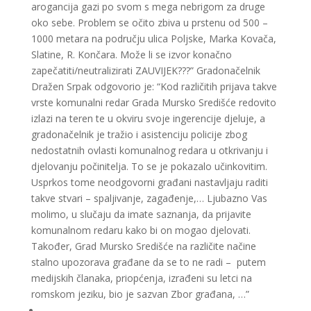
arogancija gazi po svom s mega nebrigom za druge
oko sebe. Problem se očito zbiva u prstenu od 500 –
1000 metara na području ulica Poljske, Marka Kovača,
Slatine, R. Končara. Može li se izvor konačno
zapečatiti/neutralizirati ZAUVIJEK???” Gradonačelnik
Dražen Srpak odgovorio je: “Kod različitih prijava takve
vrste komunalni redar Grada Mursko Središće redovito
izlazi na teren te u okviru svoje ingerencije djeluje, a
gradonačelnik je tražio i asistenciju policije zbog
nedostatnih ovlasti komunalnog redara u otkrivanju i
djelovanju počinitelja. To se je pokazalo učinkovitim.
Usprkos tome neodgovorni građani nastavljaju raditi
takve stvari – spaljivanje, zagađenje,… Ljubazno Vas
molimo, u slučaju da imate saznanja, da prijavite
komunalnom redaru kako bi on mogao djelovati.
Također, Grad Mursko Središće na različite načine
stalno upozorava građane da se to ne radi – putem
medijskih članaka, priopćenja, izrađeni su letci na
romskom jeziku, bio je sazvan Zbor građana, …”