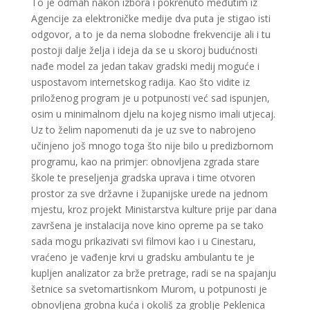
To je odmah nakon izbora i pokrenuto međutim iz
Agencije za elektroničke medije dva puta je stigao isti
odgovor, a to je da nema slobodne frekvencije ali i tu
postoji dalje želja i ideja da se u skoroj budućnosti
nađe model za jedan takav gradski medij moguće i
uspostavom internetskog radija. Kao što vidite iz
priloženog program je u potpunosti već sad ispunjen,
osim u minimalnom djelu na kojeg nismo imali utjecaj.
Uz to želim napomenuti da je uz sve to nabrojeno
učinjeno još mnogo toga što nije bilo u predizbornom
programu, kao na primjer: obnovljena zgrada stare
škole te preseljenja gradska uprava i time otvoren
prostor za sve državne i županijske urede na jednom
mjestu, kroz projekt Ministarstva kulture prije par dana
završena je instalacija nove kino opreme pa se tako
sada mogu prikazivati svi filmovi kao i u Cinestaru,
vraćeno je vađenje krvi u gradsku ambulantu te je
kupljen analizator za brže pretrage, radi se na spajanju
šetnice sa svetomartisnkom Murom, u potpunosti je
obnovljena grobna kuća i okoliš za groblje Peklenica