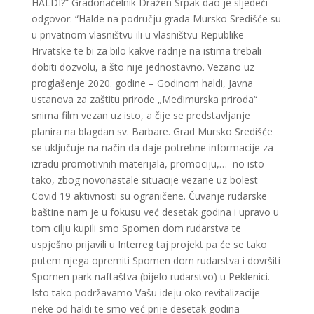
HALDI?” Gradonačelnik Dražen Srpak dao je sljedeći
odgovor: “Halde na području grada Mursko Središće su
u privatnom vlasništvu ili u vlasništvu Republike
Hrvatske te bi za bilo kakve radnje na istima trebali
dobiti dozvolu, a što nije jednostavno. Vezano uz
proglašenje 2020. godine – Godinom haldi, Javna
ustanova za zaštitu prirode „Međimurska priroda“
snima film vezan uz isto, a čije se predstavljanje
planira na blagdan sv. Barbare. Grad Mursko Središće
se uključuje na način da daje potrebne informacije za
izradu promotivnih materijala, promociju,… no isto
tako, zbog novonastale situacije vezane uz bolest
Covid 19 aktivnosti su ograničene. Čuvanje rudarske
baštine nam je u fokusu već desetak godina i upravo u
tom cilju kupili smo Spomen dom rudarstva te
uspješno prijavili u Interreg taj projekt pa će se tako
putem njega opremiti Spomen dom rudarstva i dovršiti
Spomen park naftaštva (bijelo rudarstvo) u Peklenici.
Isto tako podržavamo Vašu ideju oko revitalizacije
neke od haldi te smo već prije desetak godina