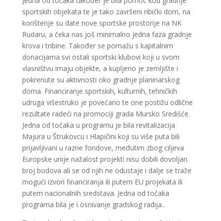
Jedna od točaka također je bila pomoć kod gradnje
sportskih objekata te je tako završeni ribički dom, na
korištenje su date nove sportske prostorije na NK
Rudaru, a čeka nas još minimalno jedna faza gradnje
krova i tribine. Također se pomažu s kapitalnim
donacijama svi ostali sportski klubovi koji u svom
vlasništvu imaju objekte, a kupljeno je zemljište i
pokrenute su aktivnosti oko gradnje planinarskog
doma. Financiranje sportskih, kulturnih, tehničkih
udruga višestruko je povećano te one postižu odlične
rezultate radeći na promociji grada Mursko Središće.
Jedna od točaka u programu je bila revitalizacija
Majura u Štrukovcu i Hlapičini koji su više puta bili
prijavljivani u razne fondove, međutim zbog ciljeva
Europske unije nažalost projekti nisu dobili dovoljan
broj bodova ali se od njih ne odustaje i dalje se traže
mogući izvori financiranja ili putem EU projekata ili
putem nacionalnih sredstava. Jedna od točaka
programa bila je i osnivanje gradskog radija..