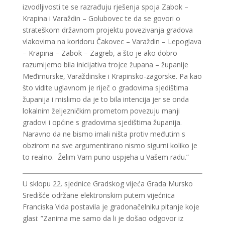
izvodljivosti te se razrađuju rješenja spoja Zabok –
Krapina i Varaždin – Golubovec te da se govori o
strateškom državnom projektu povezivanja gradova
vlakovima na koridoru Čakovec – Varaždin – Lepoglava
– Krapina – Zabok – Zagreb, a što je ako dobro
razumijemo bila inicijativa trojce župana – županije
Međimurske, Varaždinske i Krapinsko-zagorske. Pa kao
što vidite uglavnom je riječ o gradovima sjedištima
županija i mislimo da je to bila intencija jer se onda
lokalnim željezničkim prometom povezuju manji
gradovi i općine s gradovima sjedištima županija.
Naravno da ne bismo imali ništa protiv međutim s
obzirom na sve argumentirano nismo sigurni koliko je
to realno. Želim Vam puno uspjeha u Vašem radu.”
U sklopu 22. sjednice Gradskog vijeća Grada Mursko
Središće održane elektronskim putem vijećnica
Franciska Vida postavila je gradonačelniku pitanje koje
glasi: ”Zanima me samo da li je došao odgovor iz