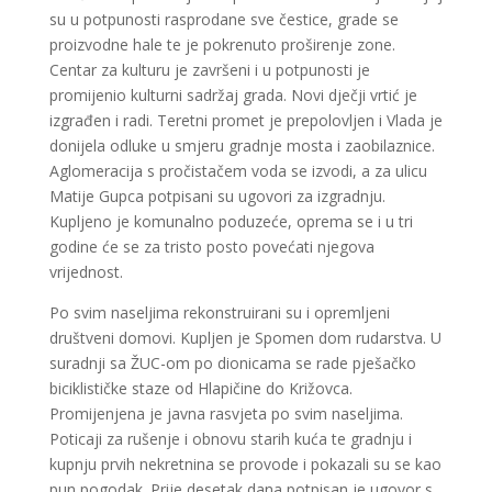
su u potpunosti rasprodane sve čestice, grade se
proizvodne hale te je pokrenuto proširenje zone.
Centar za kulturu je završeni i u potpunosti je
promijenio kulturni sadržaj grada. Novi dječji vrtić je
izgrađen i radi. Teretni promet je prepolovljen i Vlada je
donijela odluke u smjeru gradnje mosta i zaobilaznice.
Aglomeracija s pročistačem voda se izvodi, a za ulicu
Matije Gupca potpisani su ugovori za izgradnju.
Kupljeno je komunalno poduzeće, oprema se i u tri
godine će se za tristo posto povećati njegova
vrijednost.
Po svim naseljima rekonstruirani su i opremljeni
društveni domovi. Kupljen je Spomen dom rudarstva. U
suradnji sa ŽUC-om po dionicama se rade pješačko
biciklističke staze od Hlapičine do Križovca.
Promijenjena je javna rasvjeta po svim naseljima.
Poticaji za rušenje i obnovu starih kuća te gradnju i
kupnju prvih nekretnina se provode i pokazali su se kao
pun pogodak. Prije desetak dana potpisan je ugovor s