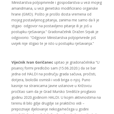
Ministarstva poljoprivrede i gospodarstva u vezi mojeg
amandmana, u vezi genetsko modificirano organske
hrane (GMO). Pošto je prošlo dosta vremena od
mojeg postavljenog pitanja, zanima me samo da li je
stigao odgovor na postavljeno pitanje ili je još u
postupku rješavanja.” Gradonačelnik Dražen Srpak je
odgovorio: “Odgovor Ministarstva poljoprivrede još
uvijek nije stigao te je isto u postupku rješavanja.”
Vijećnik Ivan Goričanec
upitao je gradonačelnika “U
pisanoj formi predložio sam (15.06.2020.) da se bar
jedna od HALDI na području grada sačuva, pročisti,
dotjera, biološki osmisli i vodi briga o njoj. Puno
kasnije na stranicama Javne ustanove u Križovcu
pročitao sam da je Grad Mursko Središće proglasio
godinu 2020.godinom HALDI. U kojim aktivnostima na
terenu ili bilo gdje drugdje se praktično vidi –
prepoznaje djelovanje nekoga/nečega u godini