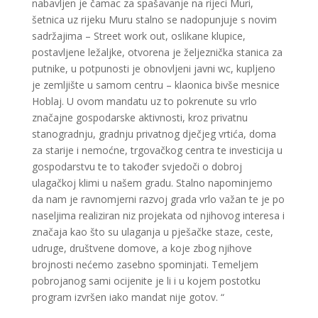
nabavljen je čamac za spašavanje na rijeci Muri,
šetnica uz rijeku Muru stalno se nadopunjuje s novim
sadržajima – Street work out, oslikane klupice,
postavljene ležaljke, otvorena je željeznička stanica za
putnike, u potpunosti je obnovljeni javni wc, kupljeno
je zemljište u samom centru – klaonica bivše mesnice
Hoblaj. U ovom mandatu uz to pokrenute su vrlo
značajne gospodarske aktivnosti, kroz privatnu
stanogradnju, gradnju privatnog dječjeg vrtića, doma
za starije i nemoćne, trgovačkog centra te investicija u
gospodarstvu te to također svjedoči o dobroj
ulagačkoj klimi u našem gradu. Stalno napominjemo
da nam je ravnomjerni razvoj grada vrlo važan te je po
naseljima realiziran niz projekata od njihovog interesa i
značaja kao što su ulaganja u pješačke staze, ceste,
udruge, društvene domove, a koje zbog njihove
brojnosti nećemo zasebno spominjati. Temeljem
pobrojanog sami ocijenite je li i u kojem postotku
program izvršen iako mandat nije gotov. “