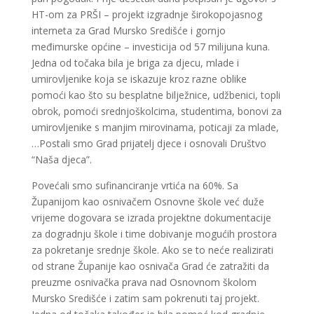
HT-om za PRŠI – projekt izgradnje širokopojasnog
interneta za Grad Mursko Središće i gornjo
međimurske općine – investicija od 57 milijuna kuna.
Jedna od točaka bila je briga za djecu, mlade i
umirovljenike koja se iskazuje kroz razne oblike
pomoći kao što su besplatne bilježnice, udžbenici, topli
obrok, pomoći srednjoškolcima, studentima, bonovi za
umirovljenike s manjim mirovinama, poticaji za mlade,
…Postali smo Grad prijatelj djece i osnovali Društvo
“Naša djeca”.
Povećali smo sufinanciranje vrtića na 60%. Sa
Županijom kao osnivačem Osnovne škole već duže
vrijeme dogovara se izrada projektne dokumentacije
za dogradnju škole i time dobivanje mogućih prostora
za pokretanje srednje škole. Ako se to neće realizirati
od strane Županije kao osnivača Grad će zatražiti da
preuzme osnivačka prava nad Osnovnom školom
Mursko Središće i zatim sam pokrenuti taj projekt.