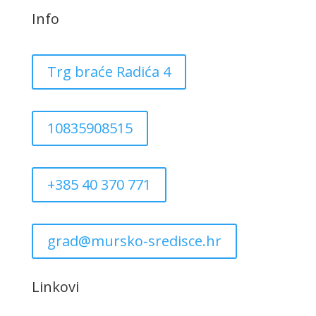
Info
Trg braće Radića 4
10835908515
+385 40 370 771
grad@mursko-sredisce.hr
Linkovi