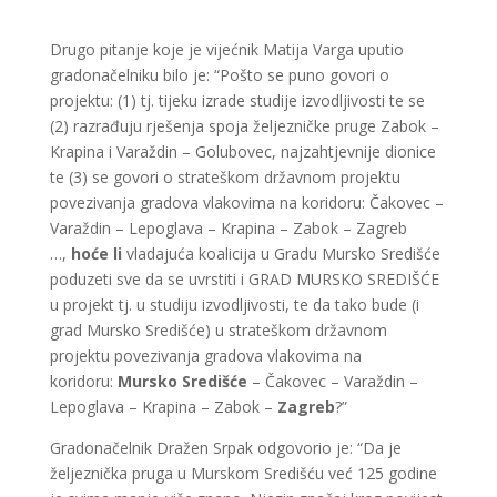
Drugo pitanje koje je vijećnik Matija Varga uputio
gradonačelniku bilo je: “Pošto se puno govori o
projektu: (1) tj. tijeku izrade studije izvodljivosti te se
(2) razrađuju rješenja spoja željezničke pruge Zabok –
Krapina i Varaždin – Golubovec, najzahtjevnije dionice
te (3) se govori o strateškom državnom projektu
povezivanja gradova vlakovima na koridoru: Čakovec –
Varaždin – Lepoglava – Krapina – Zabok – Zagreb
…,
hoće li
vladajuća koalicija u Gradu Mursko Središće
poduzeti sve da se uvrstiti i GRAD MURSKO SREDIŠĆE
u projekt tj. u studiju izvodljivosti, te da tako bude (i
grad Mursko Središće) u strateškom državnom
projektu povezivanja gradova vlakovima na
koridoru:
Mursko Središće
– Čakovec – Varaždin –
Lepoglava – Krapina – Zabok –
Zagreb
?”
Gradonačelnik Dražen Srpak odgovorio je: “Da je
željeznička pruga u Murskom Središću već 125 godine