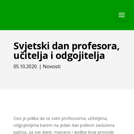
Svjetski dan profesora,
učitelja i odgojitelja
05.10.2020.
|
Novosti
Ovo je prilika da se svim profesorima, učiteljima,
odgojiteljima barem na jedan dan pokloni zaslužena
pažnja, za sve dane, mjesece i godine koje provode