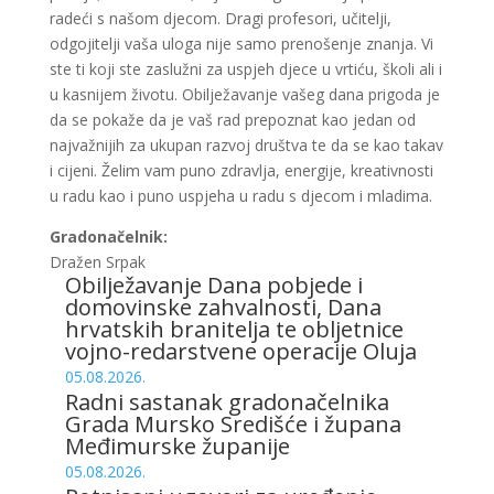
radeći s našom djecom. Dragi profesori, učitelji,
odgojitelji vaša uloga nije samo prenošenje znanja. Vi
ste ti koji ste zaslužni za uspjeh djece u vrtiću, školi ali i
u kasnijem životu. Obilježavanje vašeg dana prigoda je
da se pokaže da je vaš rad prepoznat kao jedan od
najvažnijih za ukupan razvoj društva te da se kao takav
i cijeni. Želim vam puno zdravlja, energije, kreativnosti
u radu kao i puno uspjeha u radu s djecom i mladima.
Gradonačelnik:
Dražen Srpak
Obilježavanje Dana pobjede i
domovinske zahvalnosti, Dana
hrvatskih branitelja te obljetnice
vojno-redarstvene operacije Oluja
05.08.2026.
Radni sastanak gradonačelnika
Grada Mursko Središće i župana
Međimurske županije
05.08.2026.