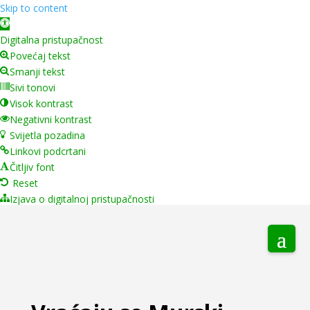
Skip to content
Open toolbar
Digitalna pristupačnost
Povećaj tekst
Smanji tekst
Sivi tonovi
Visok kontrast
Negativni kontrast
Svijetla pozadina
Linkovi podcrtani
Čitljiv font
Reset
Izjava o digitalnoj pristupačnosti