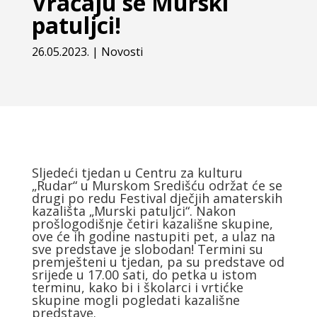
Vraćaju se Murski
patuljci!
26.05.2023.
|
Novosti
Sljedeći tjedan u Centru za kulturu
„Rudar“ u Murskom Središću održat će se
drugi po redu Festival dječjih amaterskih
kazališta „Murski patuljci“. Nakon
prošlogodišnje četiri kazališne skupine,
ove će ih godine nastupiti pet, a ulaz na
sve predstave je slobodan! Termini su
premješteni u tjedan, pa su predstave od
srijede u 17.00 sati, do petka u istom
terminu, kako bi i školarci i vrtićke
skupine mogli pogledati kazališne
predstave.