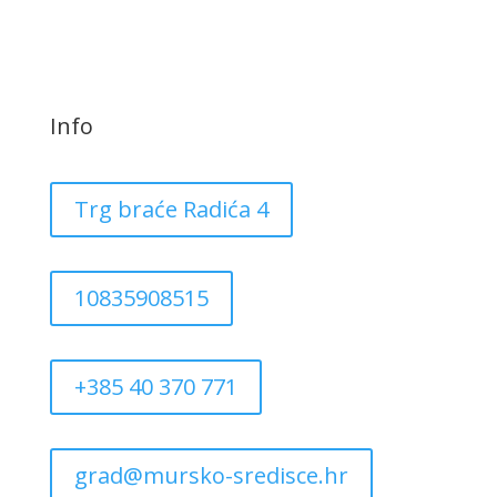
Info
Trg braće Radića 4
10835908515
+385 40 370 771
grad@mursko-sredisce.hr