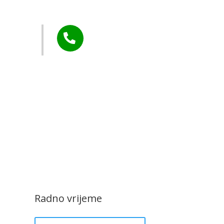
Murs Ekom
Tel:

+385 40 370 771
CZK Rudar
Radno vrijeme