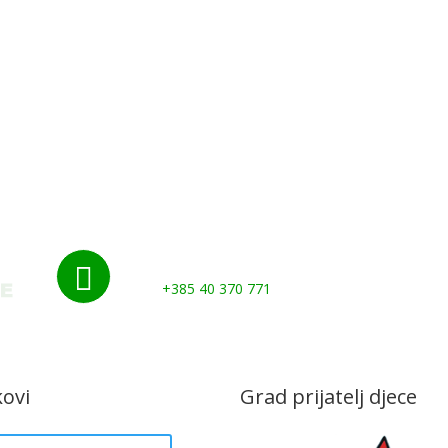
Početna
Novosti
Udruge i klubovi
Grad
Kontakti
Gospodarstvo
Nazovite nas:

+385 40 370 771
kovi
Grad prijatelj djece