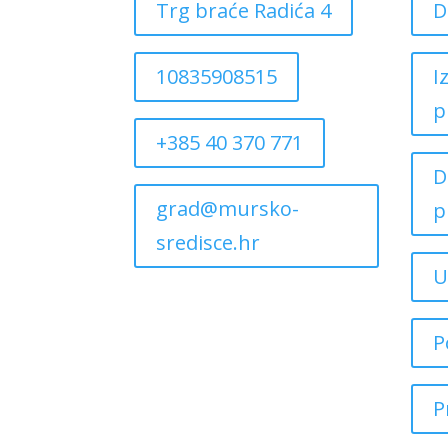
Trg braće Radića 4
D
10835908515
I
p
+385 40 370 771
D
grad@mursko-
p
sredisce.hr
U
P
P