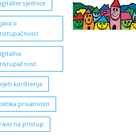
igitalne sjednice
zjava o
ristupačnosti
igitalna
ristupačnost
vjeti korištenja
olitika privatnosti
ravo na pristup