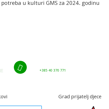
h potreba u kulturi GMS za 2024. godinu
Udruge i klubovi
Murs Ekom
Grad
Gospod
Kontakti
Nazovite nas:

+385 40 370 771
kovi
Grad prijatelj djece