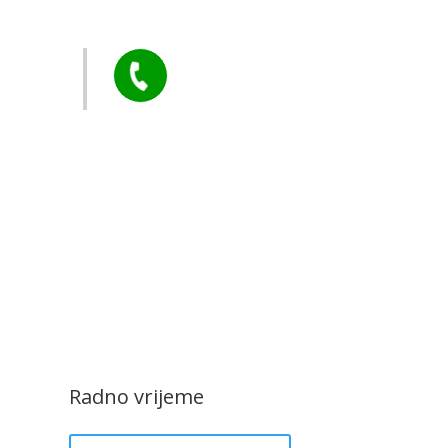
arstvo
Tel:

+385 40 370 771
CZK Rudar
Radno vrijeme