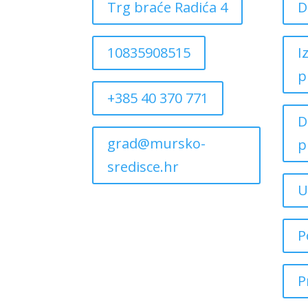
Trg braće Radića 4
D
10835908515
I
p
+385 40 370 771
D
grad@mursko-
p
sredisce.hr
U
P
P