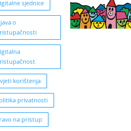
igitalne sjednice
zjava o
ristupačnosti
igitalna
ristupačnost
vjeti korištenja
olitika privatnosti
ravo na pristup