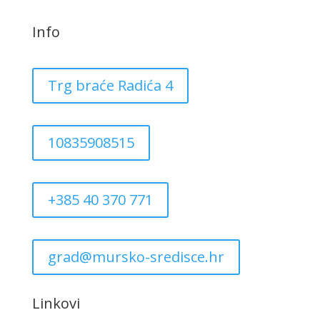
Info
Trg braće Radića 4
10835908515
+385 40 370 771
grad@mursko-sredisce.hr
Linkovi