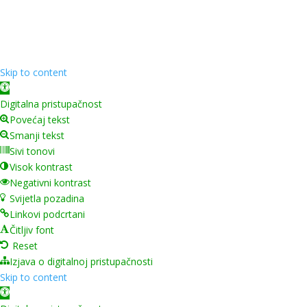
❤️ od
InTeh
Skip to content
Open toolbar
Digitalna pristupačnost
Povećaj tekst
Smanji tekst
Sivi tonovi
Visok kontrast
Negativni kontrast
Svijetla pozadina
Linkovi podcrtani
Čitljiv font
Reset
Izjava o digitalnoj pristupačnosti
Skip to content
Open toolbar