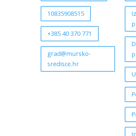
10835908515
I
p
+385 40 370 771
D
grad@mursko-
p
sredisce.hr
U
P
P
I