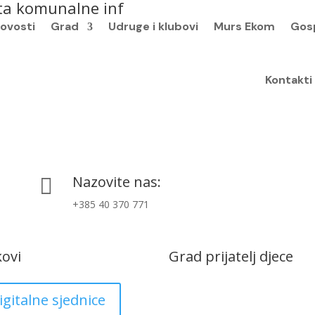
ta komunalne inf
ovosti
Grad
Udruge i klubovi
Murs Ekom
Gos
Kontakti
Nazovite nas:

+385 40 370 771
kovi
Grad prijatelj djece
igitalne sjednice