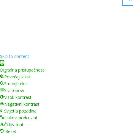
Skip to content
Open toolbar
Digitalna pristupačnost
Povećaj tekst
Smanji tekst
Sivi tonovi
Visok kontrast
Negativni kontrast
Svijetla pozadina
Linkovi podcrtani
Čitljiv font
Reset