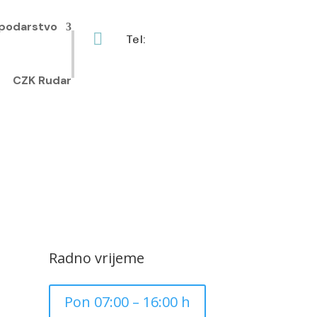
podarstvo

Tel:
+385 40 370 771
CZK Rudar
Radno vrijeme
Pon 07:00 – 16:00 h