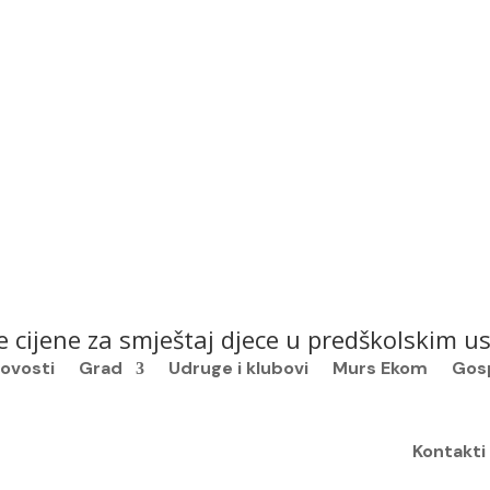
e cijene za smještaj djece u predškolskim
ovosti
Grad
Udruge i klubovi
Murs Ekom
Gos
Kontakti