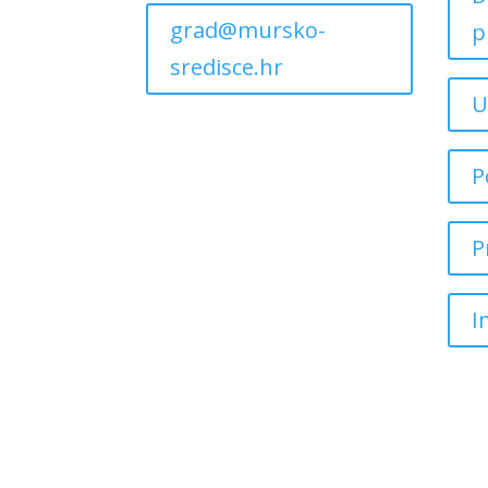
grad@mursko-
p
sredisce.hr
U
P
P
I