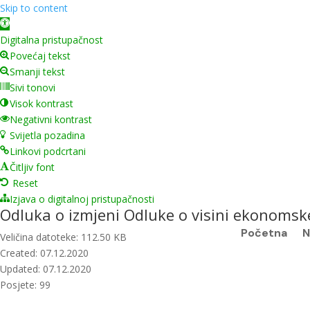
Skip to content
Open toolbar
Digitalna pristupačnost
Povećaj tekst
Smanji tekst
Sivi tonovi
Visok kontrast
Negativni kontrast
Svijetla pozadina
Linkovi podcrtani
Čitljiv font
Reset
Izjava o digitalnoj pristupačnosti
Odluka o izmjeni Odluke o visini ekonomsk
Početna
N
Veličina datoteke: 112.50 KB
Created: 07.12.2020
Updated: 07.12.2020
Posjete: 99