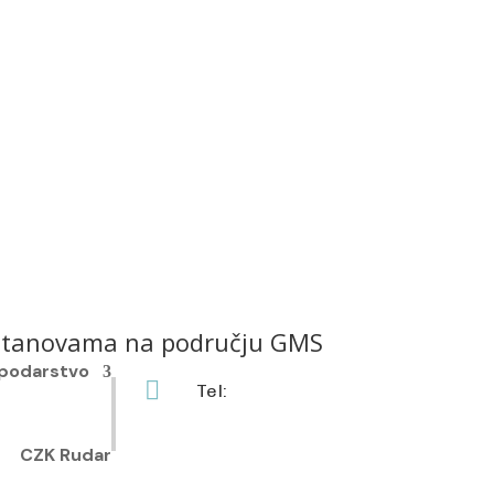
 ustanovama na području GMS
podarstvo

Tel:
+385 40 370 771
CZK Rudar