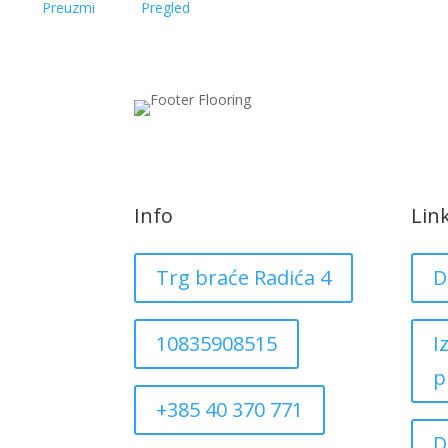
Preuzmi
Pregled
Info
Lin
Trg braće Radića 4
D
10835908515
I
p
+385 40 370 771
D