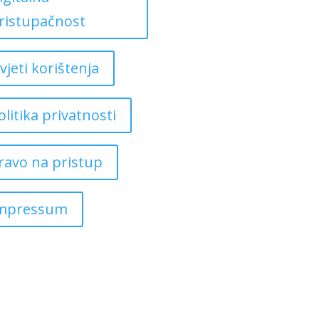
ristupačnost
vjeti korištenja
olitika privatnosti
ravo na pristup
mpressum
Copyright ©
2026
Grad Mursko Središće | Razvijeno sa ❤️ od
InTeh