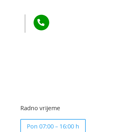
Murs Ekom
Tel:

+385 40 370 771
CZK Rudar
Radno vrijeme
Pon 07:00 – 16:00 h