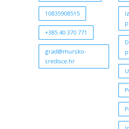
10835908515
I
p
+385 40 370 771
D
grad@mursko-
p
sredisce.hr
U
P
P
I