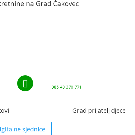
kretnine na Grad Čakovec
Početna
Novosti
Udruge i klubovi
Grad
Kontakti
Gospodarstvo
Nazovite nas:

+385 40 370 771
kovi
Grad prijatelj djece
igitalne sjednice