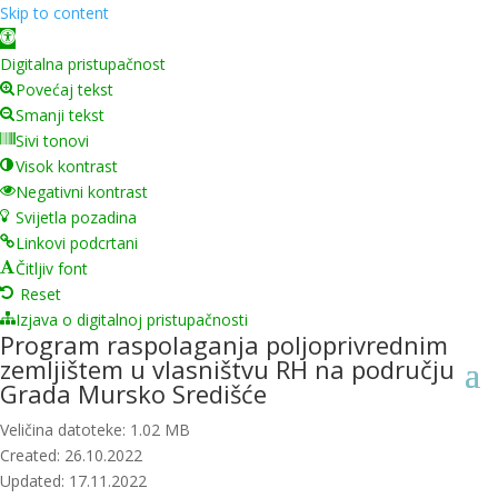
Skip to content
Open toolbar
Digitalna pristupačnost
Povećaj tekst
Smanji tekst
Sivi tonovi
Visok kontrast
Negativni kontrast
Svijetla pozadina
Linkovi podcrtani
Čitljiv font
Reset
Izjava o digitalnoj pristupačnosti
Program raspolaganja poljoprivrednim
zemljištem u vlasništvu RH na području
Grada Mursko Središće
Veličina datoteke: 1.02 MB
Created: 26.10.2022
Updated: 17.11.2022