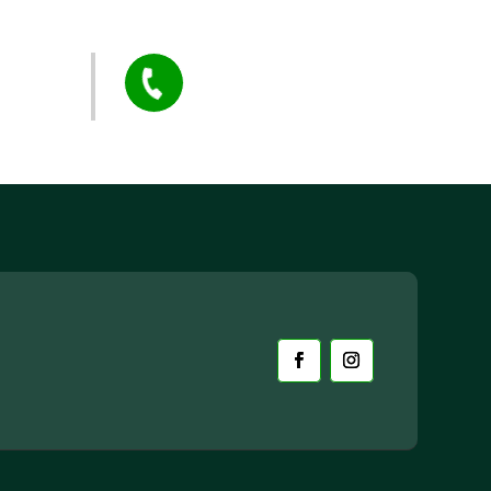
arstvo
Tel:

+385 40 370 771
CZK Rudar