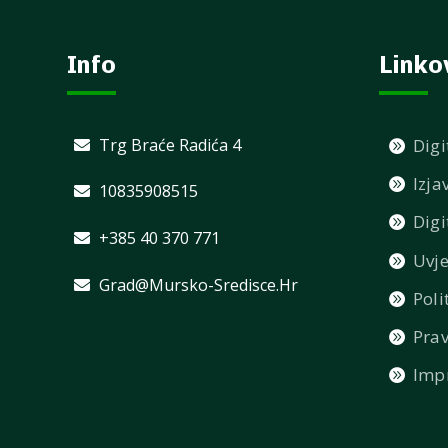
Info
Linko
Trg Braće Radića 4
Digi
Izja
10835908515
Digi
+385 40 370 771
Uvje
Grad@mursko-Sredisce.hr
Poli
Prav
Imp