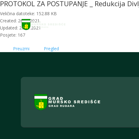
PROTOKOL ZA POSTUPANJE _ Redukcija Divl
Početna
Novosti
Veličina datoteke: 152.88 KB
Created: 26.11.2021
Updated: 26.11.2021
Posjete: 167
Preuzmi
Pregled