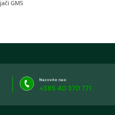
jači GMS
Udruge i klubovi
Murs Ekom
Grad
Gospod
Kontakti
Nazovite nas:

+385 40 370 771