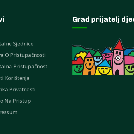
vi
Grad prijatelj dj
talne Sjednice
va O Pristupačnosti
talna Pristupačnost
ti Korištenja
tika Privatnosti
o Na Pristup
ressum