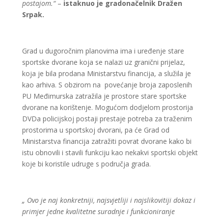
postajom.“
–
istaknuo je gradonačelnik Dražen
Srpak.
Grad u dugoročnim planovima ima i uređenje stare
sportske dvorane koja se nalazi uz granični prijelaz,
koja je bila prodana Ministarstvu financija, a služila je
kao arhiva. S obzirom na povećanje broja zaposlenih
PU Međimurska zatražila je prostore stare sportske
dvorane na korištenje. Mogućom dodjelom prostorija
DVDa policijskoj postaji prestaje potreba za traženim
prostorima u sportskoj dvorani, pa će Grad od
Ministarstva financija zatražiti povrat dvorane kako bi
istu obnovili i stavili funkciju kao nekakvi sportski objekt
koje bi koristile udruge s područja grada.
„ Ovo je naj konkretniji, najsvjetliji i najslikovitiji dokaz i
primjer jedne kvalitetne suradnje i funkcioniranje