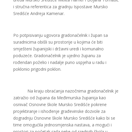
i stručna referentica za gradnju Ispostave Mursko
Središće Andreja Kamenar.
Po potpisivanju ugovora gradonačelnik i župan sa
suradnicima obišli su prostorije u kojima će biti
smješteni županijski i državni uredi i komunalno
poduzeće. Gradonačelnik je ujedno županu za
rođendan poželio i nadalje puno uspjeha u radu i
poklonio prigodni poklon.
Na kraju obraćanja nazočnima gradonačelnik je
zatražio od župana da Međimurska županija kao
osnivač Osnovne škole Mursko Središće pokrene
projektiranje i ishođenje građevinske dozvole za
dogradnju Osnovne škole Mursko Središće kako bi se
time omogućila jednosmjenska nastava, a mogući i
prostori za početak rada neke od srednjih škola u