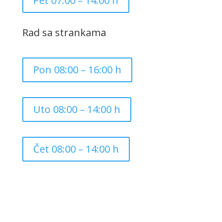
Pet 07:00 – 14:00 h
Rad sa strankama
Pon 08:00 – 16:00 h
Uto 08:00 – 14:00 h
Čet 08:00 – 14:00 h
Copyright ©
2026
Grad Mursko Središće | Razvijeno sa
❤️ od
InTeh