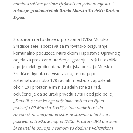
administrativne poslove rješavati na jednom mjestu. “ –
rekao je gradonačelnik Grada Mursko Središće Dražen
Srpak.
S obzirom na to da se iz prostorija DVDa Mursko
Središće sele Ispostava za mirovinsko osiguranje,
komunalno poduzeće Murs ekom i ispostava Upravnog
odjela za prostorno uređenje, gradnju i zaštitu okoliša,
a prije nekih godinu dana Policijska postaja Mursko
Središće dignuta na višu razinu, te imaju po
sistematizaciji oko 170 radnih mjesta, a zaposlenih
oko 120 i prostorije im nisu adekvatne za rad,
odlučeno je da se uredi privedu svrsi i dodijele policiji.
„Zamolit ću sve kolege načelnike općina na čijem
području PP Mursko Središće ima nadležnost da
zajedničkim snagama prostorije stavimo u funkciju i
pokrivamo troškove najma DVDu. Prostori DVD-a u koje
bi se uselila policija u samom su dodiru s Policijskom