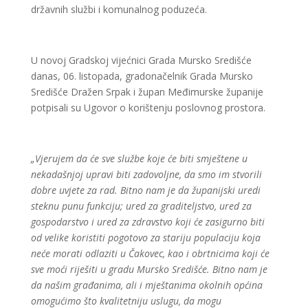
državnih službi i komunalnog poduzeća.
U novoj Gradskoj vijećnici Grada Mursko Središće
danas, 06. listopada, gradonačelnik Grada Mursko
Središće Dražen Srpak i župan Međimurske županije
potpisali su Ugovor o korištenju poslovnog prostora.
„Vjerujem da će sve službe koje će biti smještene u
nekadašnjoj upravi biti zadovoljne, da smo im stvorili
dobre uvjete za rad. Bitno nam je da županijski uredi
steknu punu funkciju; ured za graditeljstvo, ured za
gospodarstvo i ured za zdravstvo koji će zasigurno biti
od velike koristiti pogotovo za stariju populaciju koja
neće morati odlaziti u Čakovec, kao i obrtnicima koji će
sve moći riješiti u gradu Mursko Središće. Bitno nam je
da našim građanima, ali i mještanima okolnih općina
omogućimo što kvalitetniju uslugu, da mogu