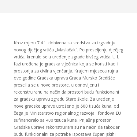
Kroz mjeru 7.4.1. dobivena su sredstva za izgradnju
novog dječjeg vrtića „Maslačak“. Po preseljenju dječjeg
vrtića, krenulo se u uređenje zgrade bivšeg vrtića. U I.
fazi uređena je gradska vijećnica koja se koristi kao i
prostorija za civilna vjenčanja. Krajem mjeseca rujna
ove godine Gradska uprava Grada Mursko Središće
preselila se u nove prostore, u obnovljenu i
rekonstruiranu na način da prostori budu funkcionalni
za gradsku upravu zgradu Stare škole. Za uređenje
nove gradske uprave utrošeno je 600 tisuća kuna, od
čega je Ministarstvo regionalnog razvoja i fondova EU
sufinanciralo sa 400 tisuća kuna
.
Prijašnji prostori
Gradske uprave rekonstruirani su na način da također
budu funkcionalni za potrebe Ispostava županijskih i