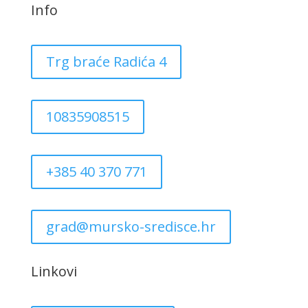
Info
Trg braće Radića 4
10835908515
+385 40 370 771
grad@mursko-sredisce.hr
Linkovi