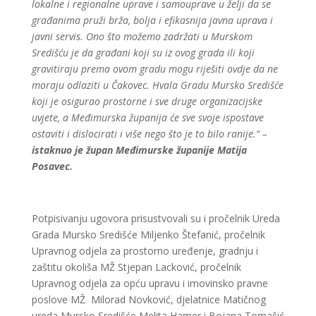
lokalne i regionalne uprave i samouprave u želji da se
građanima pruži brža, bolja i efikasnija javna uprava i
javni servis. Ono što možemo zadržati u Murskom
Središću je da građani koji su iz ovog grada ili koji
gravitiraju prema ovom gradu mogu riješiti ovdje da ne
moraju odlaziti u Čakovec. Hvala Gradu Mursko Središće
koji je osigurao prostorne i sve druge organizacijske
uvjete, a Međimurska županija će sve svoje ispostave
ostaviti i dislocirati i više nego što je to bilo ranije.“ –
istaknuo je župan Međimurske županije Matija
Posavec.
Potpisivanju ugovora prisustvovali su i pročelnik Ureda
Grada Mursko Središće Miljenko Štefanić, pročelnik
Upravnog odjela za prostorno uređenje, gradnju i
zaštitu okoliša MŽ Stjepan Lacković, pročelnik
Upravnog odjela za opću upravu i imovinsko pravne
poslove MŽ Milorad Novković, djelatnice Matičnog
ureda Mursko Središće Melita Hamer i Bojana Tomašić