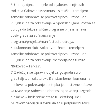
Udruga djece oboljele od dijabetesa i njihovih
roditelja Čakovec “Međimurski slatkiši” – temeljem
zamolbe odobrava se pokroviteljstvo u iznosu od
700,00 kuna za održavanje 4. Sportskih igara. Poziva se
udruga da takve ili slične programe prijavi na Javni
poziv grada za sufinanciranje
programa/projekta/manifestacije udruga.
Rukometni klub “Sokol” Vratišinec – temeljem
zamolbe odobrava se pokroviteljstvo u iznosu od
500,00 kuna za održavanje memorijalnog turnira
“Bukovec – Farkaš”.
Zadužuje se Upravni odjel za gospodarstvo,
graditeljstvo, zaštitu okoliša, stambene i komunalne
poslove za pokretanje postupka jednostavne nabave
za izvođenje radova na oborinskoj odvodnji i izgradnji
pješačko – biciklističke staze u Tekstilnoj ulici u
Murskom Središću u svrhu da se u potpunosti završi