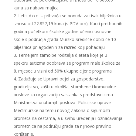
kuna za nabavu majica.
Letis d.o.o. – prihvaća se ponuda za tisak bilježnica u
iznosu od 22.857,19 kuna (s PDV-om). Kao i prethodnih
godina početkom školske godine učenici osnovne
škole s područja grada Mursko Središće dobiti će 10
bilježnica prilagođenih za razred koji pohađaju.
Temeljem zamolbe roditelja djeteta koje je u
spektru autizma odobrava se program male školice za
8. mjesec u visini od 50% ukupne cijene programa.
Zadužuje se Upravni odjel za gospodarstvo,
graditeljstvo, zaštitu okoliša, stambene i komunalne
poslove za organizaciju sastanka s predstavnicima
Ministarstva unutarnjih poslova- Policijske uprave
Međimurske na temu novog Zakona o sigurnosti
prometa na cestama, a u svrhu uređenja i označavanja
prometnica na području grada za njihovo pravilno
korištenje.