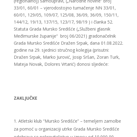
(regionalnoj) samoupravi, („Narodne novine“ broj
33/01, 60/01 – vjerodostojno tumačenje NN 33/01,
60/01, 129/05, 109/07, 125/08, 36/09, 36/09, 150/11,
144/12, 19/13, 137/15, 123/17, 98/19 ) i članka 52.
Statuta Grada Mursko Središće („Službeni glasnik
Međimurske županije“ broj 06/2021) gradonačelnik
Grada Mursko Središće Dražen Srpak, dana 01.08.2022.
godine na 29. sjednici stručnog kolegija (prisutni:
Dražen Srpak, Marko Jurović, Josip Sršan, Zoran Turk,
Mateja Novak, Dolores Vrtarić) donosi sljedeće:
ZAKLJUČKE
Atletski klub “Mursko Središće” – temeljem zamolbe
za pomoć u organizaciji utrke Grada Mursko Središće
odobrava se pokroviteljstvo u iznosu od 10.000,00