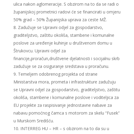
ulica nakon aglomeracije. S obzirom na to da se radi o
županijskoj prometnici radovi će se financirati u omjeru
50% grad – 50% Županijska uprava za ceste MŽ.
Zadužuje se Upravni odjel za gospodarstvo,
graditeljstvo, zaštitu okoliša, stambene i komunalne
poslove za uređenje kuhinje u društvenom domu u
Štrukovcu. Upravni odjel za
financije,proračun,društvene djelatnosti i socijalnu skrb
zadužuje se za osiguranje sredstava u proračunu.
Temeljem odobrenog projekta od strane
Ministarstva mora, prometa i infrastrukture zadužuju
se Upravni odjel za gospodarstvo, graditeljstvo, zaštitu
okoliša, stambene i komunalne poslove i voditeljica za
EU projekte za raspisivanje jednostavne nabave za
nabavu pomoćnog čamca s motorom za skelu “Fusek”
u Murskom Središću.
INTERREG HU – HR – s obzirom na to da su u