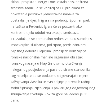
sklopu projekta “Energy Tour” ostala neiskorištena
sredstva zadužuje se voditeljica EU projekata za
pokretanje postupka jednostavne nabave za
postavljanje dječjih igrala na području Spomen park
naftaštva u Peklenici. Igrala će se postaviti ako
kontrolno tijelo odobri realokaciju sredstava.
Zadužuje se komunalno redarstvo da u suradnji s
inspekcijskih službama, policijom, predsjednikom
Mjesnog odbora Hlapičina i predsjednikom Vijeća
romske nacionalne manjine organizira obilazak
romskog naselja u Hlapičini u svrhu utvrđivanja
nelegalnog posjedovanja pasa od strane stanovnika
tog naselja te da se poduzmu odgovarajuće mjere
kažnjavanja vlasnika te svih daljnjih potrebitih radnji u
svrhu čipiranja, cijepljenja ili pak drugog odgovarajućeg
zbrinjavanja životinja. Rok za gore navedeno je 30
dana.