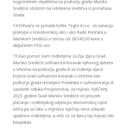
nogometnim objektima na području grada Mursko
Središće obzirom na odobrena sredstva iz proračuna
Grada.
14.Prihvaća se ponuda tvrtke Tegra d.o.o. za sanaciju
prekopa u Kolodvorskoj ulici i ulici Rade Končara u
Murskom Središću u iznosu od 28.043,00 kuna s
uključenim PDV-om.
15.Kao pomoć svim roditeljima za čiju djecu Grad
Mursko Središće sufinancira boravak njihovog djeteta
u vrtićima na području grada ili za roditelje djece
kojima Grad sufinancira boravak u vrtićima van
područja grada temeljem Pravilnika o sufinanciranju ili
zasebnih odluka Povjerenstva, za mjesec SIJEČANJ
2023. godine Grad Mursko Središće će preuzeti
plaćanje i roditeljskog udjela po ekonomskoj cijeni
vrtića pa se tako u mjesecu siječnju neće izdavati
uplatnice roditeljima, a vrtić će za djecu taj mjesec biti
besplatan.