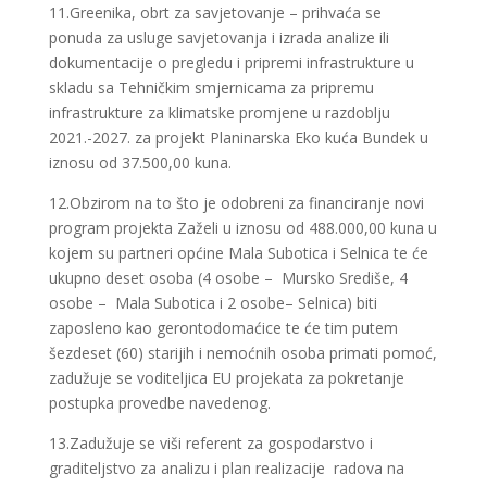
11.Greenika, obrt za savjetovanje – prihvaća se
ponuda za usluge savjetovanja i izrada analize ili
dokumentacije o pregledu i pripremi infrastrukture u
skladu sa Tehničkim smjernicama za pripremu
infrastrukture za klimatske promjene u razdoblju
2021.-2027. za projekt Planinarska Eko kuća Bundek u
iznosu od 37.500,00 kuna.
12.Obzirom na to što je odobreni za financiranje novi
program projekta Zaželi u iznosu od 488.000,00 kuna u
kojem su partneri općine Mala Subotica i Selnica te će
ukupno deset osoba (4 osobe – Mursko Središe, 4
osobe – Mala Subotica i 2 osobe– Selnica) biti
zaposleno kao gerontodomaćice te će tim putem
šezdeset (60) starijih i nemoćnih osoba primati pomoć,
zadužuje se voditeljica EU projekata za pokretanje
postupka provedbe navedenog.
13.Zadužuje se viši referent za gospodarstvo i
graditeljstvo za analizu i plan realizacije radova na