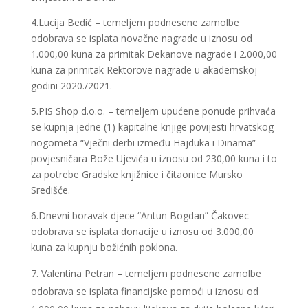
4.Lucija Bedić – temeljem podnesene zamolbe
odobrava se isplata novačne nagrade u iznosu od
1.000,00 kuna za primitak Dekanove nagrade i 2.000,00
kuna za primitak Rektorove nagrade u akademskoj
godini 2020./2021.
5.PIS Shop d.o.o. – temeljem upućene ponude prihvaća
se kupnja jedne (1) kapitalne knjige povijesti hrvatskog
nogometa “Vječni derbi između Hajduka i Dinama”
povjesničara Bože Ujevića u iznosu od 230,00 kuna i to
za potrebe Gradske knjižnice i čitaonice Mursko
Središće.
6.Dnevni boravak djece “Antun Bogdan” Čakovec –
odobrava se isplata donacije u iznosu od 3.000,00
kuna za kupnju božićnih poklona.
Valentina Petran – temeljem podnesene zamolbe
odobrava se isplata financijske pomoći u iznosu od