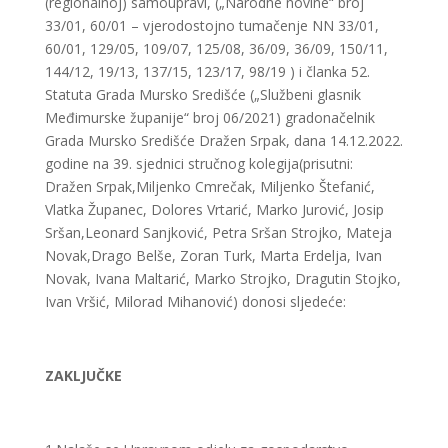
(regionalnoj) samoupravi, („Narodne novine“ broj
33/01, 60/01 – vjerodostojno tumačenje NN 33/01,
60/01, 129/05, 109/07, 125/08, 36/09, 36/09, 150/11,
144/12, 19/13, 137/15, 123/17, 98/19 ) i članka 52.
Statuta Grada Mursko Središće („Službeni glasnik
Međimurske županije“ broj 06/2021) gradonačelnik
Grada Mursko Središće Dražen Srpak, dana 14.12.2022.
godine na 39. sjednici stručnog kolegija(prisutni:
Dražen Srpak,Miljenko Cmrečak, Miljenko Štefanić,
Vlatka Županec, Dolores Vrtarić, Marko Jurović, Josip
Sršan,Leonard Sanjković, Petra Sršan Strojko, Mateja
Novak,Drago Belše, Zoran Turk, Marta Erdelja, Ivan
Novak, Ivana Maltarić, Marko Strojko, Dragutin Stojko,
Ivan Vršić, Milorad Mihanović) donosi sljedeće:
ZAKLJUČKE