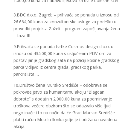
1.000,00 kuna za nabavu lijekova za dvije bolesne kćeri.
8.BDC d.o.o, Zagreb – prihvaća se ponuda u iznosu od
26.664,00 kuna za konzultantske usluge za podršku u
provedbi projekta Zaželi – program zapošljavanja žena
– faza III
9.Prihvaća se ponuda tvrtke Cosmos design d.o.o. u
iznosu od 43.500,00 kuna s uključenim PDV-om za
postavljanje gradskog sata na poziciji kosine gradskog
parka vidljivo iz centra grada, gradskog parka,
parkirališta,…
10.Društvo žena Mursko Središće – odobrava se
pokroviteljstvo za humanitarnu akciju “Blagdan
dobrote” s dodatnih 2.000,00 kuna za podmirivanje
troškova većere obzirom što se odazvalo više ljudi
nego inače i to na način da će Grad Mursko Središće
platiti račun Motelu Ilonka gdje je i održana navedena
akcija.