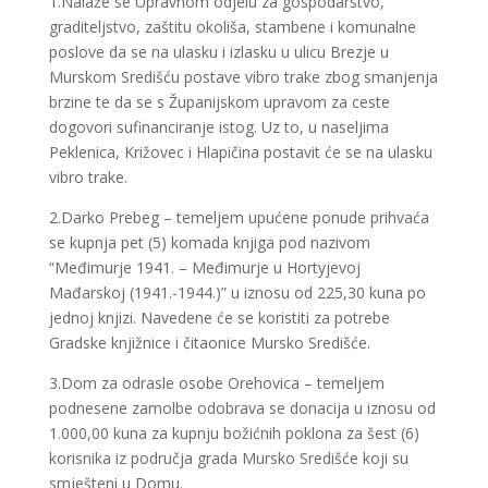
1.Nalaže se Upravnom odjelu za gospodarstvo,
graditeljstvo, zaštitu okoliša, stambene i komunalne
poslove da se na ulasku i izlasku u ulicu Brezje u
Murskom Središću postave vibro trake zbog smanjenja
brzine te da se s Županijskom upravom za ceste
dogovori sufinanciranje istog. Uz to, u naseljima
Peklenica, Križovec i Hlapičina postavit će se na ulasku
vibro trake.
2.Darko Prebeg – temeljem upućene ponude prihvaća
se kupnja pet (5) komada knjiga pod nazivom
“Međimurje 1941. – Međimurje u Hortyjevoj
Mađarskoj (1941.-1944.)” u iznosu od 225,30 kuna po
jednoj knjizi. Navedene će se koristiti za potrebe
Gradske knjižnice i čitaonice Mursko Središće.
3.Dom za odrasle osobe Orehovica – temeljem
podnesene zamolbe odobrava se donacija u iznosu od
1.000,00 kuna za kupnju božićnih poklona za šest (6)
korisnika iz područja grada Mursko Središće koji su
smješteni u Domu.