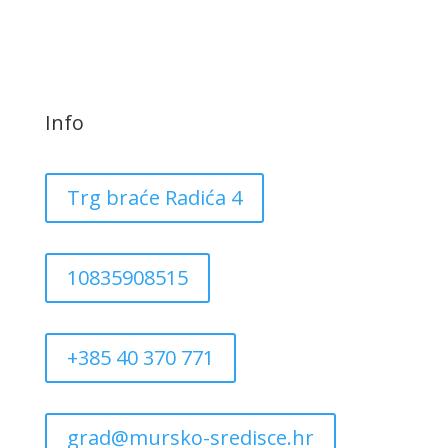
Info
Trg braće Radića 4
10835908515
+385 40 370 771
grad@mursko-sredisce.hr