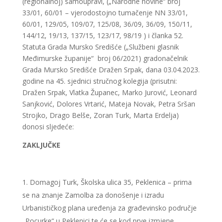
(regionalnoj) samoupravi, („Narodne novine“ broj
33/01, 60/01 – vjerodostojno tumačenje NN 33/01,
60/01, 129/05, 109/07, 125/08, 36/09, 36/09, 150/11,
144/12, 19/13, 137/15, 123/17, 98/19 ) i članka 52.
Statuta Grada Mursko Središće („Službeni glasnik
Međimurske županije“ broj 06/2021) gradonačelnik
Grada Mursko Središće Dražen Srpak, dana 03.04.2023.
godine na 45. sjednici stručnog kolegija (prisutni:
Dražen Srpak, Vlatka Županec, Marko Jurović, Leonard
Sanjković, Dolores Vrtarić, Mateja Novak, Petra Sršan
Strojko, Drago Belše, Zoran Turk, Marta Erdelja)
donosi sljedeće:
ZAKLJUČKE
Domagoj Turk, Školska ulica 35, Peklenica – prima
se na znanje Zamolba za donošenje i izradu
Urbanističkog plana uređenja za građevinsko područje
„Pocurke“ u Peklenici te će se kod prve izmjene