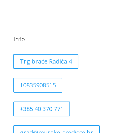
Info
Trg braće Radića 4
10835908515
+385 40 370 771
grad@mursko-sredisce.hr