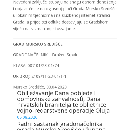
Navedeni zaključci stupaju na snagu danom donošenja
i objavit će se na oglasnoj ploči Grada Mursko Središće
u lokalnim tjednicima i na službenoj internet stranici
Grada, a prijedlozi odluka dostavljaju se Gradskom
vijeću na razmatranje i usvajanje.
GRAD MURSKO SREDIŠĆE
GRADONAČELNIK: Dražen Srpak
KLASA: 007-01/23-01/74
UR.BROJ: 2109/11-23-01/1-1
Mursko Središće, 03.04.2023.
Obilježavanje Dana pobjede i
domovinske zahvalnosti, Dana
hrvatskih branitelja te obljetnice
vojno-redarstvene operacije Oluja
05.08.2026.
Radni sastanak gradonačelnika
Grada Mursko Središće i župana