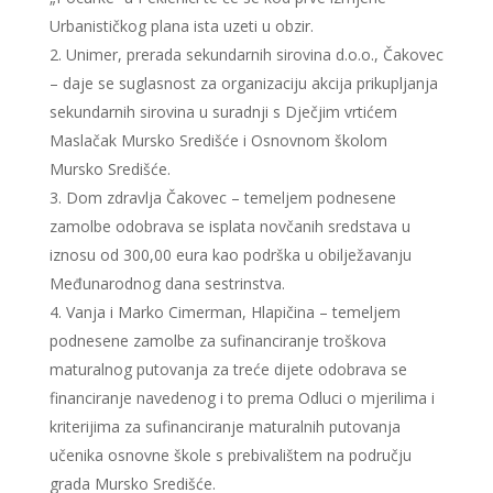
Urbanističkog plana ista uzeti u obzir.
Unimer, prerada sekundarnih sirovina d.o.o., Čakovec
– daje se suglasnost za organizaciju akcija prikupljanja
sekundarnih sirovina u suradnji s Dječjim vrtićem
Maslačak Mursko Središće i Osnovnom školom
Mursko Središće.
Dom zdravlja Čakovec – temeljem podnesene
zamolbe odobrava se isplata novčanih sredstava u
iznosu od 300,00 eura kao podrška u obilježavanju
Međunarodnog dana sestrinstva.
Vanja i Marko Cimerman, Hlapičina – temeljem
podnesene zamolbe za sufinanciranje troškova
maturalnog putovanja za treće dijete odobrava se
financiranje navedenog i to prema Odluci o mjerilima i
kriterijima za sufinanciranje maturalnih putovanja
učenika osnovne škole s prebivalištem na području
grada Mursko Središće.