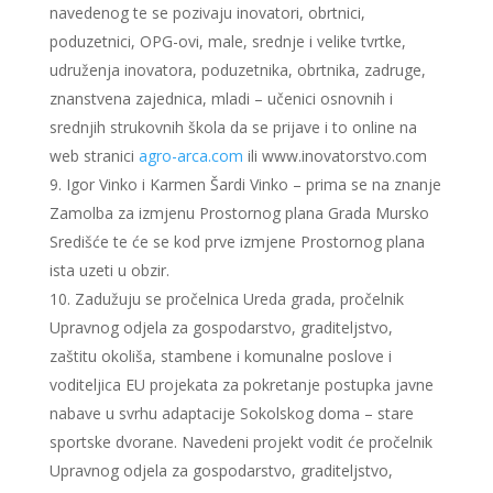
navedenog te se pozivaju inovatori, obrtnici,
poduzetnici, OPG-ovi, male, srednje i velike tvrtke,
udruženja inovatora, poduzetnika, obrtnika, zadruge,
znanstvena zajednica, mladi – učenici osnovnih i
srednjih strukovnih škola da se prijave i to online na
web stranici
agro-arca.com
ili www.inovatorstvo.com
Igor Vinko i Karmen Šardi Vinko – prima se na znanje
Zamolba za izmjenu Prostornog plana Grada Mursko
Središće te će se kod prve izmjene Prostornog plana
ista uzeti u obzir.
Zadužuju se pročelnica Ureda grada, pročelnik
Upravnog odjela za gospodarstvo, graditeljstvo,
zaštitu okoliša, stambene i komunalne poslove i
voditeljica EU projekata za pokretanje postupka javne
nabave u svrhu adaptacije Sokolskog doma – stare
sportske dvorane. Navedeni projekt vodit će pročelnik
Upravnog odjela za gospodarstvo, graditeljstvo,