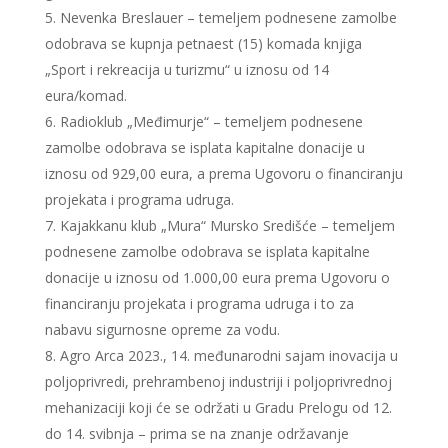
Nevenka Breslauer – temeljem podnesene zamolbe
odobrava se kupnja petnaest (15) komada knjiga
„Sport i rekreacija u turizmu“ u iznosu od 14
eura/komad.
Radioklub „Međimurje“ – temeljem podnesene
zamolbe odobrava se isplata kapitalne donacije u
iznosu od 929,00 eura, a prema Ugovoru o financiranju
projekata i programa udruga.
Kajakkanu klub „Mura“ Mursko Središće – temeljem
podnesene zamolbe odobrava se isplata kapitalne
donacije u iznosu od 1.000,00 eura prema Ugovoru o
financiranju projekata i programa udruga i to za
nabavu sigurnosne opreme za vodu.
Agro Arca 2023., 14. međunarodni sajam inovacija u
poljoprivredi, prehrambenoj industriji i poljoprivrednoj
mehanizaciji koji će se održati u Gradu Prelogu od 12.
do 14. svibnja – prima se na znanje održavanje