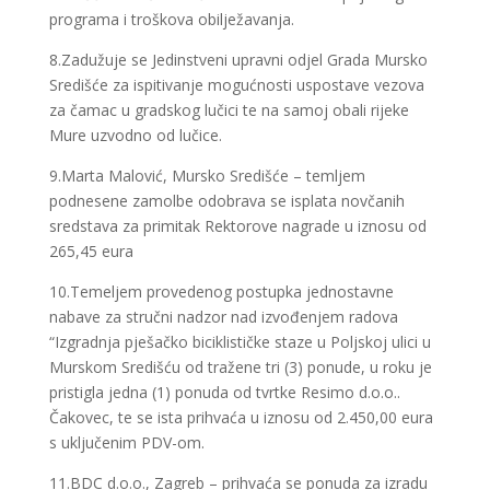
programa i troškova obilježavanja.
8.Zadužuje se Jedinstveni upravni odjel Grada Mursko
Središće za ispitivanje mogućnosti uspostave vezova
za čamac u gradskog lučici te na samoj obali rijeke
Mure uzvodno od lučice.
9.Marta Malović, Mursko Središće – temljem
podnesene zamolbe odobrava se isplata novčanih
sredstava za primitak Rektorove nagrade u iznosu od
265,45 eura
10.Temeljem provedenog postupka jednostavne
nabave za stručni nadzor nad izvođenjem radova
“Izgradnja pješačko biciklističke staze u Poljskoj ulici u
Murskom Središću od tražene tri (3) ponude, u roku je
pristigla jedna (1) ponuda od tvrtke Resimo d.o.o..
Čakovec, te se ista prihvaća u iznosu od 2.450,00 eura
s uključenim PDV-om.
11.BDC d.o.o., Zagreb – prihvaća se ponuda za izradu