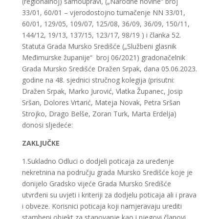
(regionalnoj) samoupravi, („Narodne novine“ broj
33/01, 60/01 – vjerodostojno tumačenje NN 33/01,
60/01, 129/05, 109/07, 125/08, 36/09, 36/09, 150/11,
144/12, 19/13, 137/15, 123/17, 98/19 ) i članka 52.
Statuta Grada Mursko Središće („Službeni glasnik
Međimurske županije“ broj 06/2021) gradonačelnik
Grada Mursko Središće Dražen Srpak, dana 05.06.2023.
godine na 48. sjednici stručnog kolegija (prisutni:
Dražen Srpak, Marko Jurović, Vlatka Županec, Josip
Sršan, Dolores Vrtarić, Mateja Novak, Petra Sršan
Strojko, Drago Belše, Zoran Turk, Marta Erdelja)
donosi sljedeće:
ZAKLJUČKE
1.Sukladno Odluci o dodjeli poticaja za uređenje
nekretnina na području grada Mursko Središće koje je
donijelo Gradsko vijeće Grada Mursko Središće
utvrđeni su uvjeti i kriteriji za dodjelu poticaja ali i prava
i obveze. Korisnici poticaja koji namjeravaju urediti
stambeni objekt za stanovanje kao i njegovi članovi