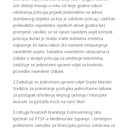
uže obitelji moraju u roku od dvije godine nakon
odobrenja poticaja prijaviti prebivalište na adresi
stambenog objekta za koji je odobren poticaj i zadržati
prebivalište neprekidno sljedećih deset godina bez
promjene. Ukoliko se ne ispuni navedeni uvjet korisnik
poticaja dužan je Gradu vratiti dobivena sredstva
najkasnije 60 dana nakon što nastane neispunjenje
navedenih uvjeta. Sukladno navedenim obvezama iz
Odluke o dodjeli poticaja za uređenje nekretnina,
zadužuje se Jedinstveni upravni odjel za kontrolu
provedbe navedene Odluke.
2.Zadužuje se Jedinstveni upravni odjel Grada Mursko
Središće za pokretanje postupka jednostavne nabave
za postupak ishođenja idejnog rješenja i lokacijske
dozvole za pješački most na rijeci Muri.
3.Udruga hrvatskih branitelja Domovinskog rata
liječenih od PTSP-a Međimurske županije – temeljem
podnesene zamolbe za financijsku pomoć odobrava se