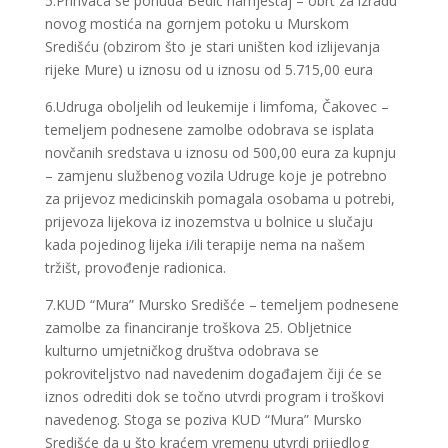
5.Prihvaća se ponuda Bedić namještaj – obrt za izradu
novog mostića na gornjem potoku u Murskom
Središću (obzirom što je stari uništen kod izlijevanja
rijeke Mure) u iznosu od u iznosu od 5.715,00 eura
6.Udruga oboljelih od leukemije i limfoma, Čakovec –
temeljem podnesene zamolbe odobrava se isplata
novčanih sredstava u iznosu od 500,00 eura za kupnju
– zamjenu službenog vozila Udruge koje je potrebno
za prijevoz medicinskih pomagala osobama u potrebi,
prijevoza lijekova iz inozemstva u bolnice u slučaju
kada pojedinog lijeka i/ili terapije nema na našem
tržišt, provođenje radionica.
7.KUD “Mura” Mursko Središće – temeljem podnesene
zamolbe za financiranje troškova 25. Obljetnice
kulturno umjetničkog društva odobrava se
pokroviteljstvo nad navedenim događajem čiji će se
iznos odrediti dok se točno utvrdi program i troškovi
navedenog. Stoga se poziva KUD “Mura” Mursko
Središće da u što kraćem vremenu utvrdi prijedlog