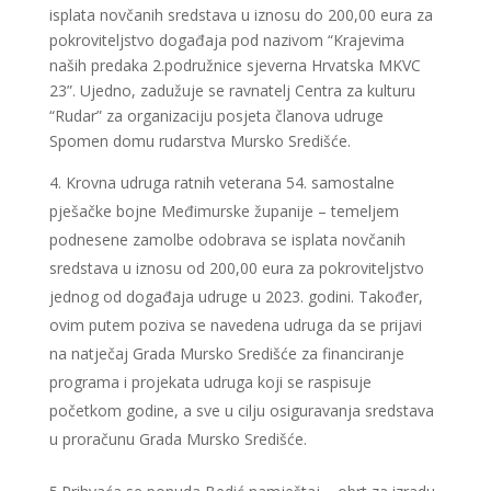
isplata novčanih sredstava u iznosu do 200,00 eura za
pokroviteljstvo događaja pod nazivom “Krajevima
naših predaka 2.podružnice sjeverna Hrvatska MKVC
23”. Ujedno, zadužuje se ravnatelj Centra za kulturu
“Rudar” za organizaciju posjeta članova udruge
Spomen domu rudarstva Mursko Središće.
Krovna udruga ratnih veterana 54. samostalne
pješačke bojne Međimurske županije – temeljem
podnesene zamolbe odobrava se isplata novčanih
sredstava u iznosu od 200,00 eura za pokroviteljstvo
jednog od događaja udruge u 2023. godini. Također,
ovim putem poziva se navedena udruga da se prijavi
na natječaj Grada Mursko Središće za financiranje
programa i projekata udruga koji se raspisuje
početkom godine, a sve u cilju osiguravanja sredstava
u proračunu Grada Mursko Središće.