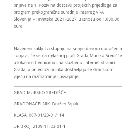
prijave na 1. Poziv na dostavu projektih prijedloga za
program prekogranične suradnje Interreg VI-A
Slovenija – Hrvatska 2021.-2027. u iznosu od 1.000,00
eura.
Navedeni zaključci stupaju na snagu danom donošenja
i objavit će se na oglasnoj ploči Grada Mursko Središće
u lokalnim tjednicima i na službenoj internet stranici
Grada, a prijedlozi odluka dostavljaju se Gradskom
vijeću na razmatranje i usvajanje.
GRAD MURSKO SREDIŠĆE
GRADONAČELNIK: Dražen Srpak
KLASA: 007-01/23-01/114
UR.BROJ: 2109-11-23-01-1