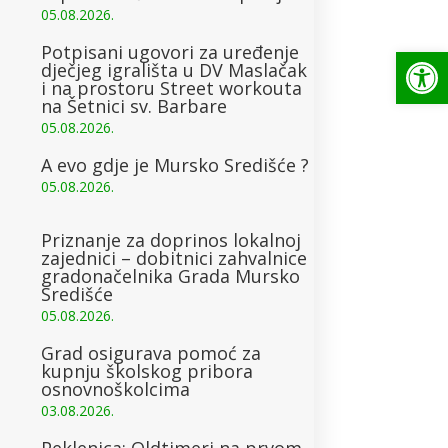
05.08.2026.
Op
Potpisani ugovori za uređenje
dječjeg igrališta u DV Maslačak
i na prostoru Street workouta
na Šetnici sv. Barbare
05.08.2026.
A evo gdje je Mursko Središće ?
05.08.2026.
Priznanje za doprinos lokalnoj
zajednici – dobitnici zahvalnice
gradonačelnika Grada Mursko
Središće
05.08.2026.
Grad osigurava pomoć za
kupnju školskog pribora
osnovnoškolcima
03.08.2026.
Peklenica: Oldtimeri na prvom