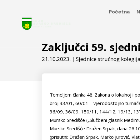
Početna
N
Početna
N
Zaključci 59. sjed
21.10.2023.
|
Sjednice stručnog kolegij
Temeljem članka 48. Zakona o lokalnoj i p
broj 33/01, 60/01 – vjerodostojno tumač
36/09, 36/09, 150/11, 144/12, 19/13, 137
Mursko Središće („Službeni glasnik Međim
Mursko Središće Dražen Srpak, dana 26.10.
(prisutni: Dražen Srpak, Marko Jurović, Vl