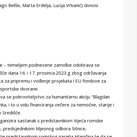
ago Belše, Marta Erdelja, Lucija Vrbanić) donosi
šće – temeljem podnesene zamolbe odobrava se
šće dana 16. i 17. prosinca.2023.g zbog održavanja
a za pripremu i vođenje projekata i EU fondove za
 sportske dvorane.
a se pokroviteljstvo za humanitarnu akciju “Blagdan
ka, i to u vidu financiranja večere za nemoćne, starije i
 Središće.
ganizira sastanak s predstavnikom Vijeća romske
e, predsjednikom Mjesnog odbora Sitnice,
te predstavnikom romskog naselja Hlapičina te da se