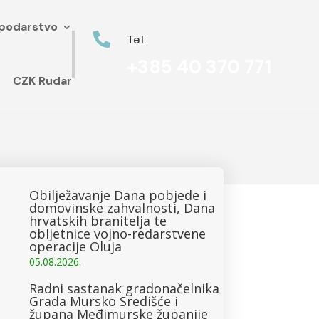
podarstvo
podarstvo


Tel:
Tel:
+385 40 370 771
+385 40 370 771
CZK Rudar
CZK Rudar
a
Obilježavanje Dana pobjede i
domovinske zahvalnosti, Dana
hrvatskih branitelja te
obljetnice vojno-redarstvene
operacije Oluja
05.08.2026.
Radni sastanak gradonačelnika
Grada Mursko Središće i
župana Međimurske županije