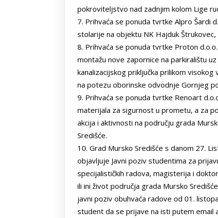
pokroviteljstvo nad zadnjim kolom Lige rud
Prihvaća se ponuda tvrtke Alpro Šardi d
stolarije na objektu NK Hajduk Štrukovec,
Prihvaća se ponuda tvrtke Proton d.o.o.
montažu nove zapornice na parkiralištu uz
kanalizacijskog priključka prilikom visoko
na potezu oborinske odvodnje Gornjeg pot
Prihvaća se ponuda tvrtke Renoart d.o.
materijala za sigurnost u prometu, a za p
akcija i aktivnosti na području grada Murs
Središće.
Grad Mursko Središće s danom 27. List
objavljuje Javni poziv studentima za prijav
specijalističkih radova, magisterija i dokt
ili ini život područja grada Mursko Središć
javni poziv obuhvaća radove od 01. listop
student da se prijave na isti putem email