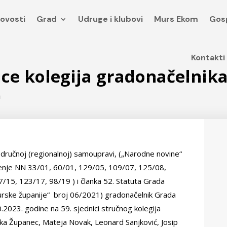
ovosti
Grad
Udruge i klubovi
Murs Ekom
Gos
ovosti
Grad
Udruge i klubovi
Murs Ekom
Gos
Kontakti
Kontakti
nice kolegija gradonačelnik
a
odručnoj (regionalnoj) samoupravi, („Narodne novine“
enje NN 33/01, 60/01, 129/05, 109/07, 125/08,
/15, 123/17, 98/19 ) i članka 52. Statuta Grada
urske županije“ broj 06/2021) gradonačelnik Grada
2023. godine na 59. sjednici stručnog kolegija
atka Županec, Mateja Novak, Leonard Sanjković, Josip