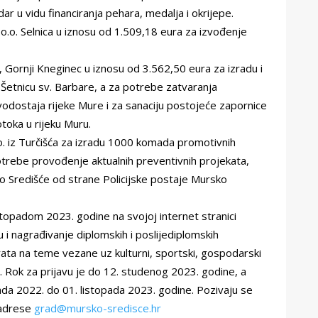
ar u vidu financiranja pehara, medalja i okrijepe.
.o.o. Selnica u iznosu od 1.509,18 eura za izvođenje
, Gornji Kneginec u iznosu od 3.562,50 eura za izradu i
 Šetnicu sv. Barbare, a za potrebe zatvaranja
g vodostaja rijeke Mure i za sanaciju postojeće zapornice
oka u rijeku Muru.
o. iz Turčišća za izradu 1000 komada promotivnih
otrebe provođenje aktualnih preventivnih projekata,
ko Središće od strane Policijske postaje Mursko
opadom 2023. godine na svojoj internet stranici
u i nagrađivanje diplomskih i poslijediplomskih
orata na teme vezane uz kulturni, sportski, gospodarski
e. Rok za prijavu je do 12. studenog 2023. godine, a
ada 2022. do 01. listopada 2023. godine. Pozivaju se
 adrese
grad@mursko-sredisce.hr