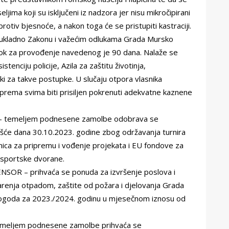
jima koji su isključeni iz nadzora jer nisu mikročipirani
 protiv bjesnoće, a nakon toga će se pristupiti kastraciji.
 sukladno Zakonu i važećim odlukama Grada Mursko
 Rok za provođenje navedenog je 90 dana. Nalaže se
tenciju policije, Azila za zaštitu životinja,
ki za takve postupke. U slučaju otpora vlasnika
prema svima biti prisiljen pokrenuti adekvatne kaznene
e – temeljem podnesene zamolbe odobrava se
šće dana 30.10.2023. godine zbog održavanja turnira
ca za pripremu i vođenje projekata i EU fondove za
 sportske dvorane.
NSOR – prihvaća se ponuda za izvršenje poslova i
darenja otpadom, zaštite od požara i djelovanja Grada
pogoda za 2023./2024. godinu u mjesečnom iznosu od
temeljem podnesene zamolbe prihvaća se