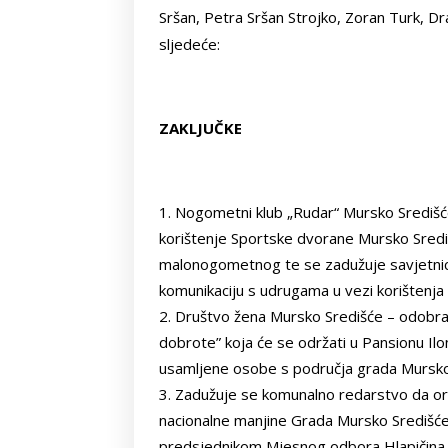
Sršan, Petra Sršan Strojko, Zoran Turk, Dr
sljedeće:
ZAKLJUČKE
Nogometni klub „Rudar“ Mursko Sredi
korištenje Sportske dvorane Mursko Sredi
malonogometnog te se zadužuje savjetnic
komunikaciju s udrugama u vezi korištenja
Društvo žena Mursko Središće – odobrav
dobrote” koja će se održati u Pansionu Ilon
usamljene osobe s područja grada Mursko
Zadužuje se komunalno redarstvo da or
nacionalne manjine Grada Mursko Središć
predsjednikom Mjesnog odbora Hlapičina 