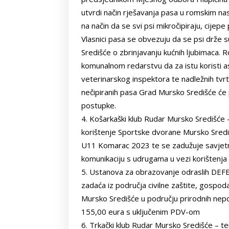
utvrdi način rješavanja pasa u romskim nasel
na način da se svi psi mikročipiraju, cijepe
Vlasnici pasa se obvezuju da se psi drže
Središće o zbrinjavanju kućnih ljubimaca.
komunalnom redarstvu da za istu koristi asis
veterinarskog inspektora te nadležnih tvrt
nečipiranih pasa Grad Mursko Središće će 
postupke.
Košarkaški klub Rudar Mursko Središć
korištenje Sportske dvorane Mursko Sredi
U11 Komarac 2023 te se zadužuje savjetni
komunikaciju s udrugama u vezi korištenja
Ustanova za obrazovanje odraslih DEFE
zadaća iz područja civilne zaštite, gospo
Mursko Središće u području prirodnih ne
155,00 eura s uključenim PDV-om
Trkački klub Rudar Mursko Središće – 