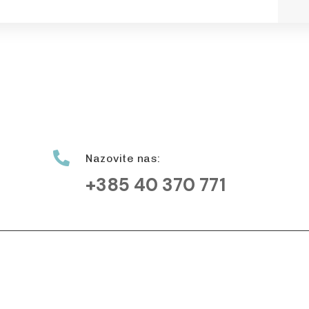

Nazovite nas:
+385 40 370 771
vi
Grad prijatelj dj