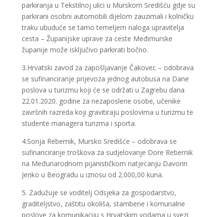
parkiranja u Tekstilnoj ulici u Murskom Središću gdje su
parkirani osobni automobili dijelom zauzimali i kolničku
traku ubuduće se tamo temeljem naloga upravitelja
cesta – Županijske uprave za ceste Međimurske
županije može isključivo parkirati bočno.
3.Hrvatski zavod za zapošljavanje Čakovec – odobrava
se sufinanciranje prijevoza jednog autobusa na Dane
poslova u turizmu koji će se održati u Zagrebu dana
22.01.2020. godine za nezaposlene osobe, učenike
završnih razreda koji gravitiraju poslovima u turizmu te
studente managera turizma i sporta.
4.Sonja Rebernik, Mursko Središće – odobrava se
sufinanciranje troškova za sudjelovanje Dore Rebernik
na Međunarodnom pijanističkom natjecanju Davorin
Jenko u Beogradu u iznosu od 2.000,00 kuna.
5. Zadužuje se voditelj Odsjeka za gospodarstvo,
graditeljstvo, zaštitu okoliša, stambene i komunalne
poslove za komunikaciju s Hrvatskim vodama u svezi