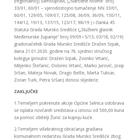
(regionalnoj) samoupravi, („Narodne novine“ broj
33/01, 60/01 – vjerodostojno tumačenje NN 33/01,
60/01, 129/05, 109/07, 125/08, 36/09, 36/09, 150/11,
144/12, 19/13, 137/15, 123/17, 98/19 ) i članka 45.
Statuta Grada Mursko Središće („Službeni glasnik
Međimurske županije“ broj 09/09 i 5/13, 03/18, 02/19)
gradonačelnik Grada Mursko Središće Dražen Srpak,
dana 21.01.2020. godine na 76. sjednici stručnog
kolegija (prisutni: Dražen Srpak, Zvonko Vrtarić,
Miljenko Štefanić, Dolores Vrtarić, Marko Jurović, Josip
Sršan, Mateja Novak, Drago Belše, Marta Tuksar,
Zoran Turk, Petra Sršan) donosi slijedeće:
ZAKLJUČKE
1.Temeljem pokrenute akcije Općine Selnica odobrava
se isplata novčanih sredstava u iznosu od 500,00 kuna
za pomoć obitelji Žunić za kupnju kuće.
2.Temeljem višekratnog obraćanja građana
komunalnom redarstvu Grada Mursko Središće zbog