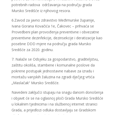
potrebnih radova održavanja na području grada
Mursko Središće iz njihovog resora.
6.Zavod za javno zdravstvo Međimurske županije,
Ivana Gorana Kovačića 1e, Čakovec – prihvaća se
Provedbeni plan provođenja preventivne i obvezatne
preventivne dezinfekcije, dezinsekcije i deratizacije kao
posebne DDD mjere na području grada Mursko
Središće za 2020. godinu.
7. Nalaže se Odsjeku za gospodarstvo, graditeljstvu,
zaštitu okoliša, stambene i komunalne poslove da
pokrene postupak jednostavne nabave za izradu i
montažu vanjskih žaluzina na zgradi dječjeg vrtića
„Maslačak“ Mursko Središće.
Navedeni zaključci stupaju na snagu danom donošenja
i objavit će se na oglasnoj ploči Grada Mursko Središće
u lokalnim tjednicima i na službenoj internet stranici
Grada, a prijedlozi odluka dostavljaju se Gradskom