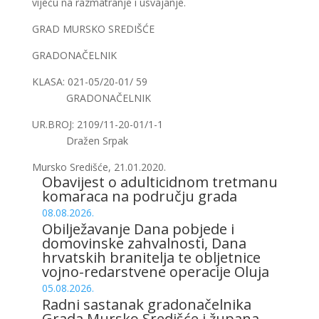
vijeću na razmatranje i usvajanje.
GRAD MURSKO SREDIŠĆE
GRADONAČELNIK
KLASA: 021-05/20-01/ 59
GRADONAČELNIK
UR.BROJ: 2109/11-20-01/1-1
Dražen Srpak
Mursko Središće, 21.01.2020.
Obavijest o adulticidnom tretmanu
komaraca na području grada
08.08.2026.
Obilježavanje Dana pobjede i
domovinske zahvalnosti, Dana
hrvatskih branitelja te obljetnice
vojno-redarstvene operacije Oluja
05.08.2026.
Radni sastanak gradonačelnika
Grada Mursko Središće i župana