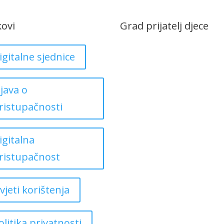
kovi
Grad prijatelj djece
igitalne sjednice
zjava o
ristupačnosti
igitalna
ristupačnost
vjeti korištenja
olitika privatnosti