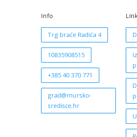
Info
Lin
Trg braće Radića 4
D
10835908515
I
p
+385 40 370 771
D
grad@mursko-
p
sredisce.hr
U
P