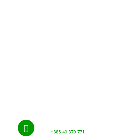
Početna
Novosti
Udruge i klubovi
Grad
Kontakti
Gospodarstvo
Nazovite nas:

+385 40 370 771