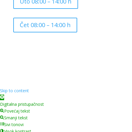
Uto 08:00 – 14:00 h
Čet 08:00 – 14:00 h
Copyright ©
2026
Grad Mursko Središće | Razvijeno sa
❤️ od
InTeh
Skip to content
Open toolbar
Digitalna pristupačnost
Povećaj tekst
Smanji tekst
Sivi tonovi
Visok kontrast