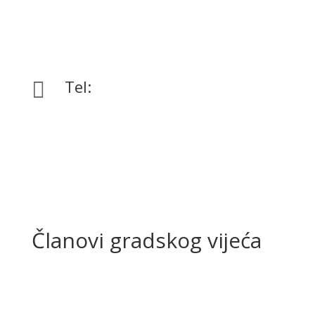
Tel:

+385 40 370 771
Članovi gradskog vijeća