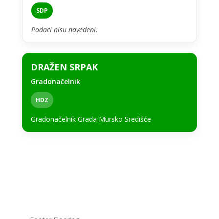
SDP
Podaci nisu navedeni.
DRAŽEN SRPAK
Gradonačelnik
HDZ
Gradonačelnik Grada Mursko Središće