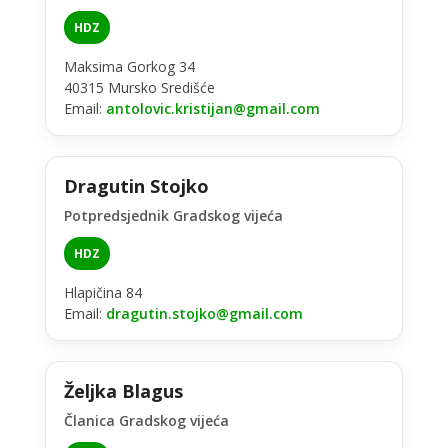
HDZ
Maksima Gorkog 34
40315 Mursko Središće
Email:
antolovic.kristijan@gmail.com
Dragutin Stojko
Potpredsjednik Gradskog vijeća
HDZ
Hlapičina 84
Email:
dragutin.stojko@gmail.com
Željka Blagus
Članica Gradskog vijeća