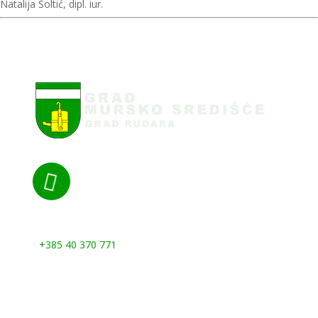
Natalija Šoltić, dipl. iur.

Nazovite nas:
+385 40 370 771