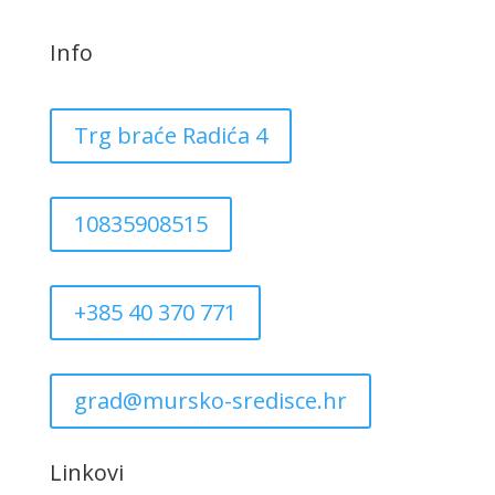
Info
Trg braće Radića 4
10835908515
+385 40 370 771
grad@mursko-sredisce.hr
Linkovi