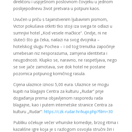
direktoru i uspješnom poslovnom čovjeku u jednom
poslijepodnevu život pretvara u potpuni kaos.
Uvučen u priču s tajanstvenim ljubavnim pismom,
Victor pokušava otkriti tko stoji iza svega te odlazi u
sumnjivi hotel „Kod vesele mačkice“. Ondje, ni ne
sluteći što ga čeka, nailazi na svog dvojnika –
hotelskog slugu Pochea – i od tog trenutka započinje
urnebesan niz nesporazuma, zamjena identiteta i
neugodnosti. Klupko se, naravno, ne raspetljava, nego
se sve jače zamotava, sve dok hotel ne postane
pozornica potpunog komičnog rasula.
Cijena ulaznice iznosi 5,00 eura. Ulaznice se mogu
kupiti na blagajni Centra za kulturu „Rudar“ prije
događanja prema objavljenom rasporedu rada
blagajne, kao i putem internetske stranice Centra za
kulturu „Rudar“:
https://czk-rudar.hr/kupi.php?film=30
Publiku očekuje večer vrhunske komedije, brzog ritma i
kazališne igre koja je s razlogom osvojila stručni žiri i