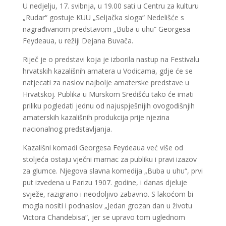
U nedjelju, 17. svibnja, u 19.00 sati u Centru za kulturu
„Rudar“ gostuje KUU „Seljačka sloga“ Nedelišće s
nagrađivanom predstavom „Buba u uhu“ Georgesa
Feydeaua, u režiji Dejana Buvača.
Riječ je o predstavi koja je izborila nastup na Festivalu
hrvatskih kazališnih amatera u Vodicama, gdje će se
natjecati za naslov najbolje amaterske predstave u
Hrvatskoj. Publika u Murskom Središću tako će imati
priliku pogledati jednu od najuspješnijih ovogodišnjih
amaterskih kazališnih produkcija prije njezina
nacionalnog predstavljanja.
Kazališni komadi Georgesa Feydeaua već više od
stoljeća ostaju vječni mamac za publiku i pravi izazov
za glumce. Njegova slavna komedija „Buba u uhu“, prvi
put izvedena u Parizu 1907. godine, i danas djeluje
svježe, razigrano i neodoljivo zabavno. S lakoćom bi
mogla nositi i podnaslov „Jedan grozan dan u životu
Victora Chandebisa“, jer se upravo tom uglednom