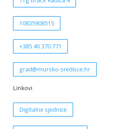
Trg braće Radića 4
10835908515
+385 40 370 771
grad@mursko-sredisce.hr
Linkovi
Digitalne sjednice