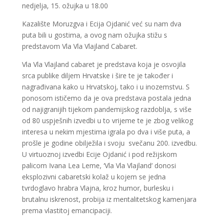
nedjelja, 15. ožujka u 18.00
Kazalište Moruzgva i Ecija Ojdanić već su nam dva
puta bili u gostima, a ovog nam ožujka stižu s
predstavom Vla Vla Vlajland Cabaret.
Vla Vla Vlajland cabaret je predstava koja je osvojila
srca publike diljem Hrvatske i šire te je također i
nagrađivana kako u Hrvatskoj, tako i u inozemstvu. S
ponosom ističemo da je ova predstava postala jedna
od najigranijih tijekom pandemijskog razdoblja, s više
od 80 uspješnih izvedbi u to vrijeme te je zbog velikog
interesa u nekim mjestima igrala po dva i više puta, a
prošle je godine obilježila i svoju svečanu 200. izvedbu.
U virtuoznoj izvedbi Ecije Ojdanić i pod režijskom
palicom Ivana Lea Leme, ‘Vla Vla Vlajland’ donosi
eksplozivni cabaretski kolaž u kojem se jedna
tvrdoglavo hrabra Vlajna, kroz humor, burlesku i
brutalnu iskrenost, probija iz mentalitetskog kamenjara
prema vlastitoj emancipaciji.