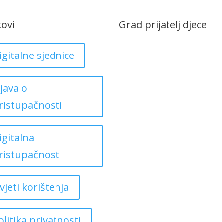
kovi
Grad prijatelj djece
igitalne sjednice
zjava o
ristupačnosti
igitalna
ristupačnost
vjeti korištenja
olitika privatnosti