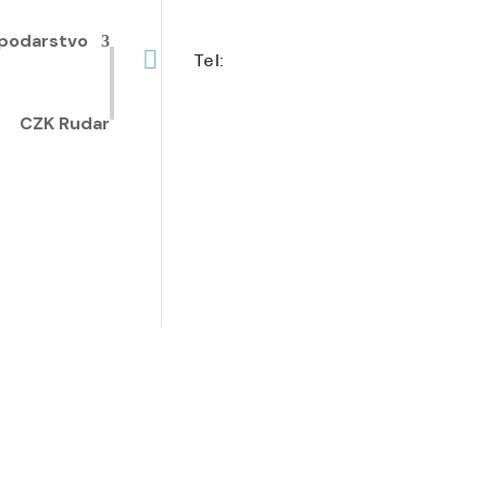
podarstvo

Tel:
+385 40 370 771
CZK Rudar