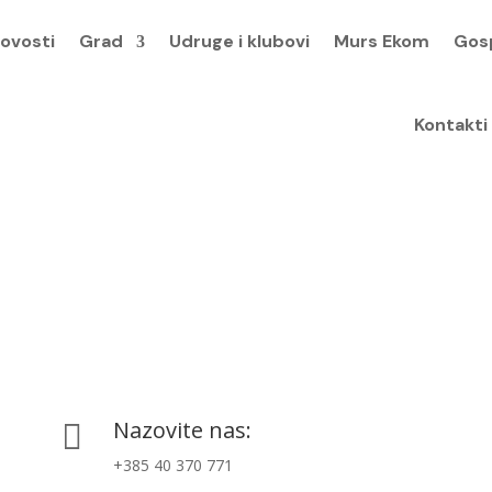
ovosti
Grad
Udruge i klubovi
Murs Ekom
Gos
Kontakti
Nazovite nas:

+385 40 370 771