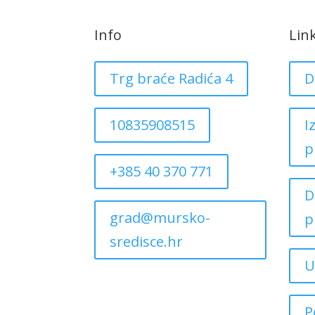
Info
Lin
Trg braće Radića 4
D
10835908515
I
p
+385 40 370 771
D
grad@mursko-
p
sredisce.hr
U
P