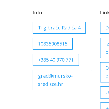
Info
Lin
Trg braće Radića 4
D
10835908515
I
p
+385 40 370 771
D
grad@mursko-
p
sredisce.hr
U
P