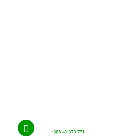
Početna
Novosti
Udruge i klubovi
Grad
Kontakti
Gospodarstvo
Nazovite nas:

+385 40 370 771