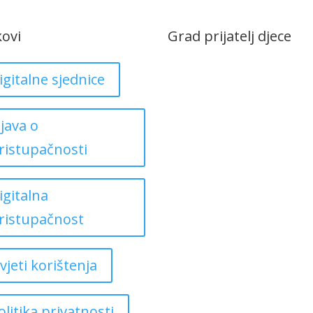
kovi
Grad prijatelj djece
igitalne sjednice
zjava o
ristupačnosti
igitalna
ristupačnost
vjeti korištenja
olitika privatnosti