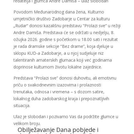
redatelja i glumca Andre Damiša – ulaz slobodan
Povodom Međunarodnog dana žena, Kulturno
umjetničko društvo Zadobarje u Centar za kulturu
„Rudar“ donosi kazališnu predstavu “Prolazi sve” u režiji
Andre Damiša. Predstava će se održati u nedjelju, 8.
ožujka 2026. godine s početkom u 18.00 sati i rezultat
je rada dramske sekcije “Bez drame”, koja djeluje u
sklopu KUD-a Zadobarje, a u njoj sudjeluje niz
talentiranih amaterskih glumaca koji već godinama
doprinose kulturnom životu lokalne zajednice.
Predstava “Prolazi sve” donosi duhovitu, ali emotivnu
priču o svakodnevnim izazovima i prolaznosti
trenutaka, odnosa i vremena – s dozom satire,
lokalnog duha zadobarskog kraja i prepoznatljivih
situacija.
Ulaz je slobodan i pozivamo Vas da podržite glumce u
velikom broju.
Obilježavanje Dana pobjede i