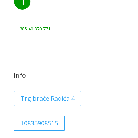

Nazovite nas:
+385 40 370 771
Info
Trg braće Radića 4
10835908515