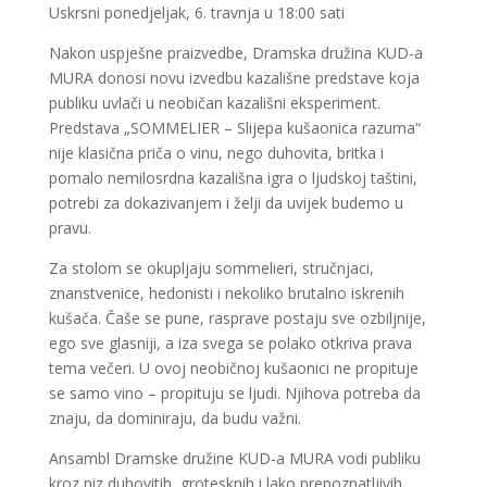
Uskrsni ponedjeljak, 6. travnja u 18:00 sati
Nakon uspješne praizvedbe, Dramska družina KUD-a
MURA donosi novu izvedbu kazališne predstave koja
publiku uvlači u neobičan kazališni eksperiment.
Predstava „SOMMELIER – Slijepa kušaonica razuma“
nije klasična priča o vinu, nego duhovita, britka i
pomalo nemilosrdna kazališna igra o ljudskoj taštini,
potrebi za dokazivanjem i želji da uvijek budemo u
pravu.
Za stolom se okupljaju sommelieri, stručnjaci,
znanstvenice, hedonisti i nekoliko brutalno iskrenih
kušača. Čaše se pune, rasprave postaju sve ozbiljnije,
ego sve glasniji, a iza svega se polako otkriva prava
tema večeri. U ovoj neobičnoj kušaonici ne propituje
se samo vino – propituju se ljudi. Njihova potreba da
znaju, da dominiraju, da budu važni.
Ansambl Dramske družine KUD-a MURA vodi publiku
kroz niz duhovitih, grotesknih i lako prepoznatljivih