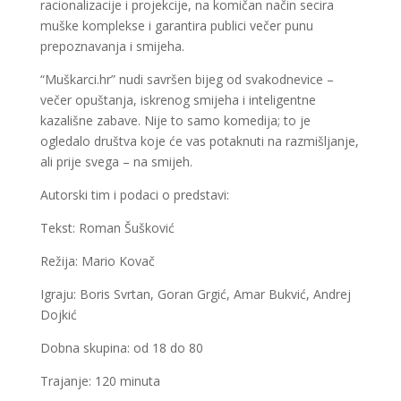
racionalizacije i projekcije, na komičan način secira
muške komplekse i garantira publici večer punu
prepoznavanja i smijeha.
“Muškarci.hr” nudi savršen bijeg od svakodnevice –
večer opuštanja, iskrenog smijeha i inteligentne
kazališne zabave. Nije to samo komedija; to je
ogledalo društva koje će vas potaknuti na razmišljanje,
ali prije svega – na smijeh.
Autorski tim i podaci o predstavi:
Tekst: Roman Šušković
Režija: Mario Kovač
Igraju: Boris Svrtan, Goran Grgić, Amar Bukvić, Andrej
Dojkić
Dobna skupina: od 18 do 80
Trajanje: 120 minuta