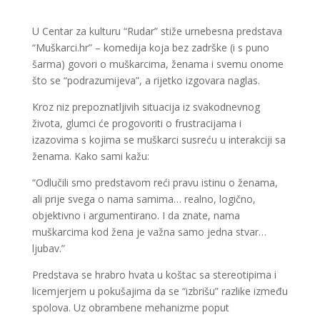
U Centar za kulturu “Rudar” stiže urnebesna predstava
“Muškarci.hr” – komedija koja bez zadrške (i s puno
šarma) govori o muškarcima, ženama i svemu onome
što se “podrazumijeva”, a rijetko izgovara naglas.
Kroz niz prepoznatljivih situacija iz svakodnevnog
života, glumci će progovoriti o frustracijama i
izazovima s kojima se muškarci susreću u interakciji sa
ženama. Kako sami kažu:
“Odlučili smo predstavom reći pravu istinu o ženama,
ali prije svega o nama samima… realno, logično,
objektivno i argumentirano. I da znate, nama
muškarcima kod žena je važna samo jedna stvar…
ljubav.”
Predstava se hrabro hvata u koštac sa stereotipima i
licemjerjem u pokušajima da se “izbrišu” razlike između
spolova. Uz obrambene mehanizme poput