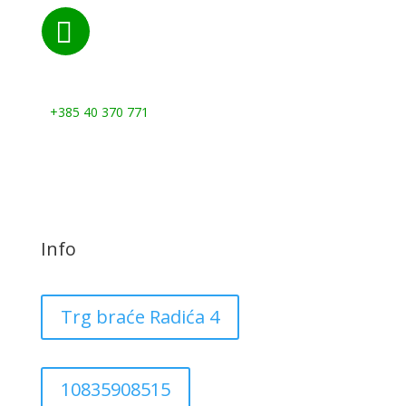

Nazovite nas:
+385 40 370 771
Info
Trg braće Radića 4
10835908515