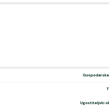
Udruge i 
Mur
Gospoda
Gospodarska
T
Copyright ©
2026
Grad Mursko Središće | Razvijeno sa ❤️ od
InTeh
Ugostiteljski o