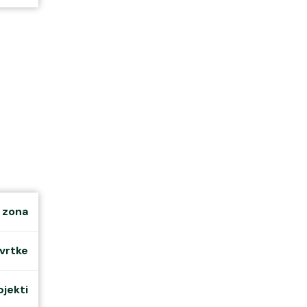
klubovi
s Ekom
rstvo
 zona
vrtke
bjekti