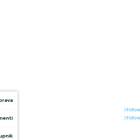
očetna
Novosti
Grad
prava
Follow
menti
Follow
tupnik