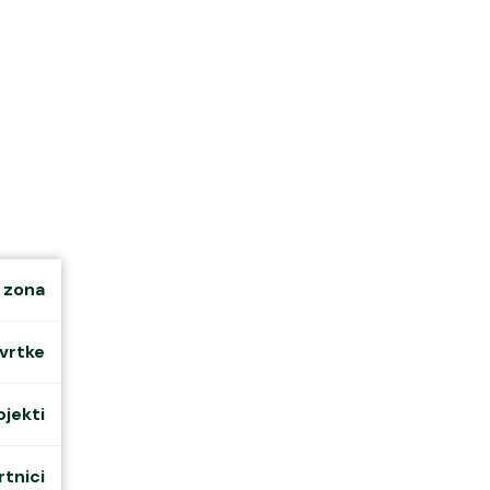
klubovi
s Ekom
rstvo
 zona
vrtke
bjekti
tnici