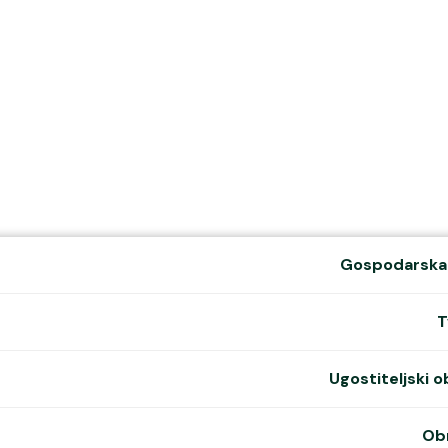
Udruge i 
Mur
Gospoda
Gospodarska
T
Ugostiteljski o
Copyright ©
2026
Grad Mursko Središće | Razvijeno sa ❤️ od
InTeh
Obr