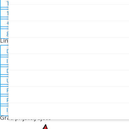
Trg braće Radića 4
10835908515
+385 40 370 771
grad@mursko-sredisce.hr
Linkovi
Digitalne sjednice
Izjava o pristupačnosti
Digitalna pristupačnost
Uvjeti korištenja
Politika privatnosti
Pravo na pristup
Impressum
Grad prijatelj djece