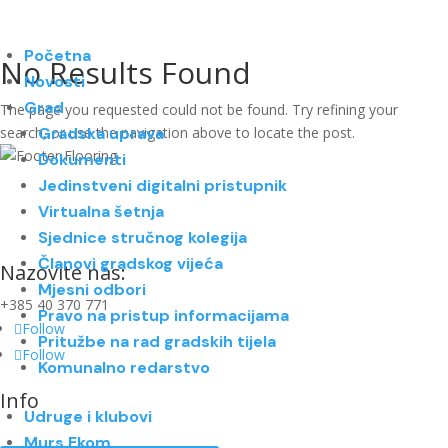
Početna
No Results Found
Novosti
Grad
The page you requested could not be found. Try refining your
search, or use the navigation above to locate the post.
Gradska uprava
Dokumenti
Jedinstveni digitalni pristupnik
Virtualna šetnja
Sjednice stručnog kolegija
Članovi gradskog vijeća
Nazovite nas:
Mjesni odbori
+385 40 370 771
Pravo na pristup informacijama
Follow
Pritužbe na rad gradskih tijela
Follow
Komunalno redarstvo
Info
Udruge i klubovi
Murs Ekom