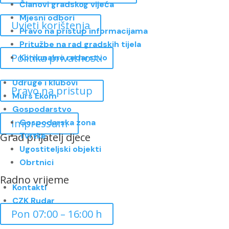
Članovi gradskog vijeća
Mjesni odbori
Uvjeti korištenja
Pravo na pristup informacijama
Pritužbe na rad gradskih tijela
Politika privatnosti
Komunalno redarstvo
Udruge i klubovi
Pravo na pristup
Murs Ekom
Gospodarstvo
Impressum
Gospodarska zona
Grad prijatelj djece
Tvrtke
Ugostiteljski objekti
Obrtnici
Radno vrijeme
Kontakti
CZK Rudar
Pon 07:00 – 16:00 h