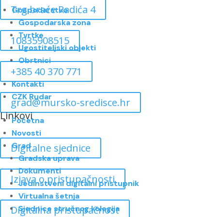
Trg braće Radića 4
Gospodarstvo
Gospodarska zona
Tvrtke
10835908515
Ugostiteljski objekti
Obrtnici
+385 40 370 771
Kontakti
CZK Rudar
grad@mursko-sredisce.hr
Linkovi
Početna
Novosti
Grad
Digitalne sjednice
Gradska uprava
Dokumenti
Izjava o pristupačnosti
Jedinstveni digitalni pristupnik
Virtualna šetnja
Digitalna pristupačnost
Sjednice stručnog kolegija