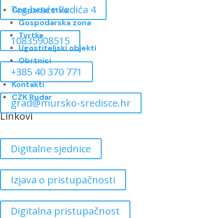
Trg braće Radića 4
Gospodarstvo
Gospodarska zona
Tvrtke
10835908515
Ugostiteljski objekti
Obrtnici
+385 40 370 771
Kontakti
CZK Rudar
grad@mursko-sredisce.hr
Linkovi
Digitalne sjednice
Izjava o pristupačnosti
Digitalna pristupačnost