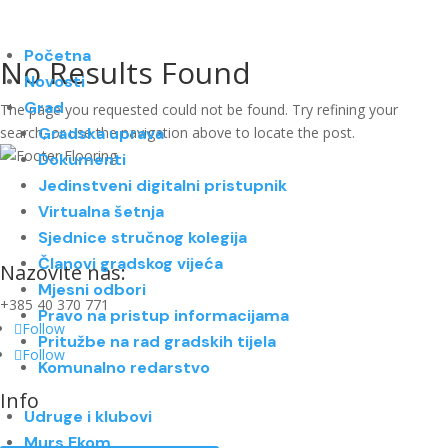
Početna
No Results Found
Novosti
Grad
The page you requested could not be found. Try refining your
search, or use the navigation above to locate the post.
Gradska uprava
Dokumenti
Jedinstveni digitalni pristupnik
Virtualna šetnja
Sjednice stručnog kolegija
Članovi gradskog vijeća
Nazovite nas:
Mjesni odbori
+385 40 370 771
Pravo na pristup informacijama
Follow
Pritužbe na rad gradskih tijela
Follow
Komunalno redarstvo
Info
Udruge i klubovi
Murs Ekom