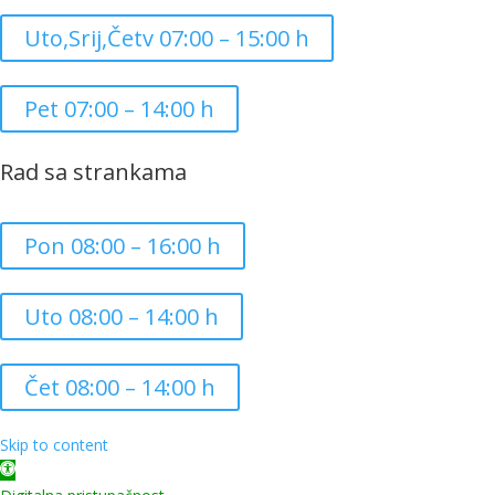
Uto,Srij,Četv 07:00 – 15:00 h
Pet 07:00 – 14:00 h
Rad sa strankama
Pon 08:00 – 16:00 h
Uto 08:00 – 14:00 h
Čet 08:00 – 14:00 h
Copyright ©
2026
Grad Mursko Središće | Razvijeno sa ❤️ od
InTeh
Skip to content
Open toolbar