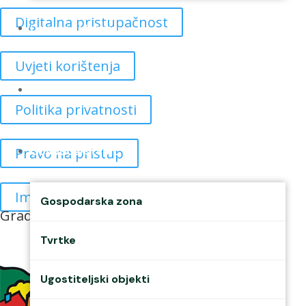
Digitalna pristupačnost
Udruge i klubovi
Uvjeti korištenja
Murs Ekom
Politika privatnosti
Pravo na pristup
Gospodarstvo
Impressum
Gospodarska zona
Grad prijatelj djece
Tvrtke
Ugostiteljski objekti