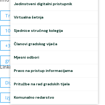
Jedinstveni digitalni pristupnik
Trg braće Radića 4
Virtualna šetnja
10835908515
Sjednice stručnog kolegija
Članovi gradskog vijeća
+385 40 370 771
Mjesni odbori
grad@mursko-sredisce.hr
Linkovi
Pravo na pristup informacijama
Digitalne sjednice
Pritužbe na rad gradskih tijela
Izjava o pristupačnosti
Komunalno redarstvo