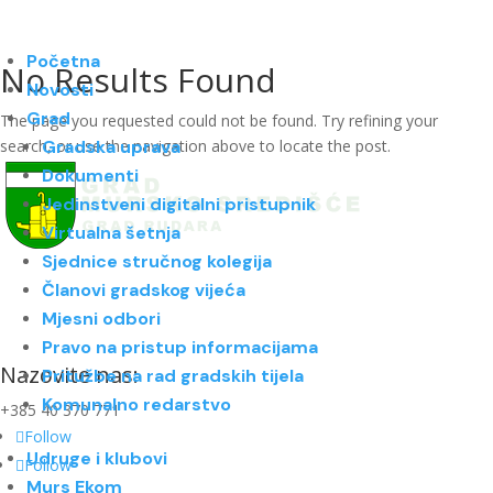
Početna
No Results Found
Novosti
Grad
The page you requested could not be found. Try refining your
search, or use the navigation above to locate the post.
Gradska uprava
Dokumenti
Jedinstveni digitalni pristupnik
Virtualna šetnja
Sjednice stručnog kolegija
Članovi gradskog vijeća
Mjesni odbori
Pravo na pristup informacijama
Nazovite nas:
Pritužbe na rad gradskih tijela
Komunalno redarstvo
+385 40 370 771
Follow
Udruge i klubovi
Follow
Murs Ekom