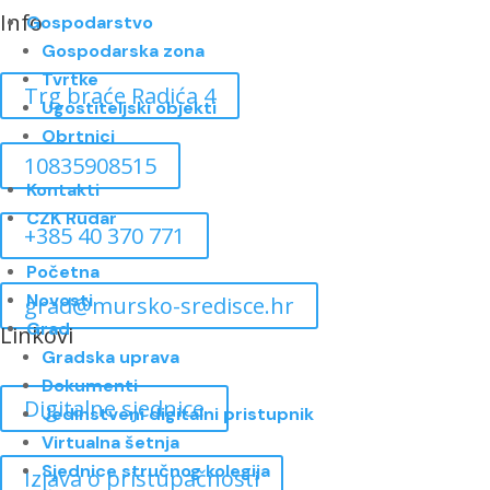
Info
Gospodarstvo
Gospodarska zona
Tvrtke
Trg braće Radića 4
Ugostiteljski objekti
Obrtnici
10835908515
Kontakti
CZK Rudar
+385 40 370 771
Početna
Novosti
grad@mursko-sredisce.hr
Grad
Linkovi
Gradska uprava
Dokumenti
Digitalne sjednice
Jedinstveni digitalni pristupnik
Virtualna šetnja
Sjednice stručnog kolegija
Izjava o pristupačnosti