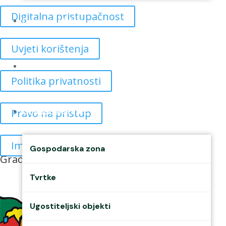
Digitalna pristupačnost
Udruge i klubovi
Uvjeti korištenja
Murs Ekom
Politika privatnosti
Pravo na pristup
Gospodarstvo
Impressum
Gospodarska zona
Grad prijatelj djece
Tvrtke
Ugostiteljski objekti