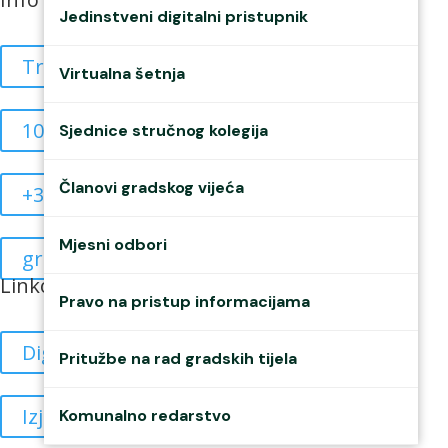
Jedinstveni digitalni pristupnik
Trg braće Radića 4
Virtualna šetnja
10835908515
Sjednice stručnog kolegija
Članovi gradskog vijeća
+385 40 370 771
Mjesni odbori
grad@mursko-sredisce.hr
Linkovi
Pravo na pristup informacijama
Digitalne sjednice
Pritužbe na rad gradskih tijela
Izjava o pristupačnosti
Komunalno redarstvo