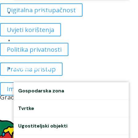
Digitalna pristupačnost
Udruge i klubovi
Uvjeti korištenja
Murs Ekom
Politika privatnosti
Pravo na pristup
Gospodarstvo
Impressum
Gospodarska zona
Grad prijatelj djece
Tvrtke
Ugostiteljski objekti