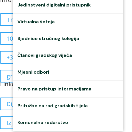
Jedinstveni digitalni pristupnik
Trg braće Radića 4
Virtualna šetnja
10835908515
Sjednice stručnog kolegija
Članovi gradskog vijeća
+385 40 370 771
Mjesni odbori
grad@mursko-sredisce.hr
Linkovi
Pravo na pristup informacijama
Digitalne sjednice
Pritužbe na rad gradskih tijela
Izjava o pristupačnosti
Komunalno redarstvo