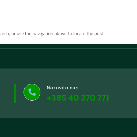
Udruge i klubovi
Murs Ekom
Grad
Gospod
arch, or use the navigation above to locate the post.
Kontakti
Nazovite nas:

+385 40 370 771