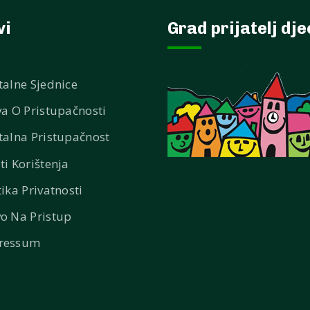
vi
Grad prijatelj dj
talne Sjednice
va O Pristupačnosti
talna Pristupačnost
ti Korištenja
tika Privatnosti
o Na Pristup
ressum