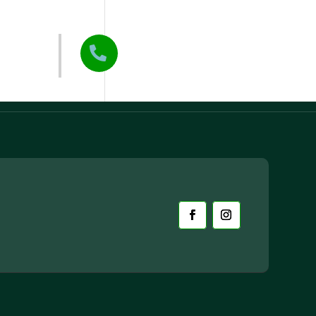
arstvo
Tel:

+385 40 370 771
CZK Rudar