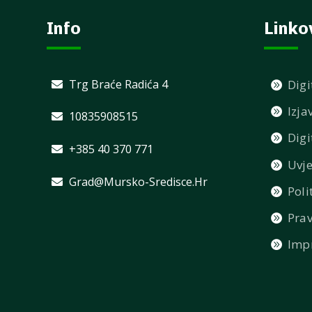
Info
Linko
Trg Braće Radića 4
Digi
Izja
10835908515
Digi
+385 40 370 771
Uvje
Grad@mursko-Sredisce.hr
Poli
Prav
Imp