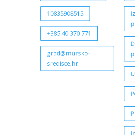
10835908515
I
p
+385 40 370 771
D
grad@mursko-
p
sredisce.hr
U
P
P
I