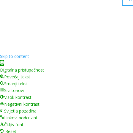
Skip to content
Open toolbar
Digitalna pristupačnost
Povećaj tekst
Smanji tekst
Sivi tonovi
Visok kontrast
Negativni kontrast
Svijetla pozadina
Linkovi podcrtani
Čitljiv font
Reset