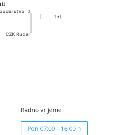
nu
podarstvo

Tel:
+385 40 370 771
CZK Rudar
Radno vrijeme
Pon 07:00 – 16:00 h