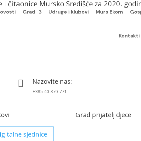
e i čitaonice Mursko Središće za 2020. godi
ovosti
Grad
Udruge i klubovi
Murs Ekom
Gos
Kontakti
Nazovite nas:

+385 40 370 771
kovi
Grad prijatelj djece
igitalne sjednice