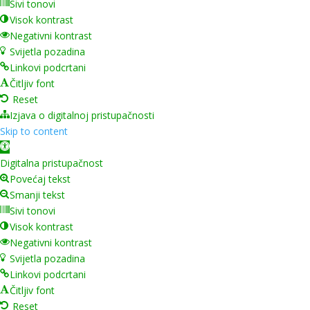
Sivi tonovi
Visok kontrast
Negativni kontrast
Svijetla pozadina
Linkovi podcrtani
Čitljiv font
Reset
Izjava o digitalnoj pristupačnosti
Skip to content
Open toolbar
Digitalna pristupačnost
Povećaj tekst
Smanji tekst
Sivi tonovi
Visok kontrast
Negativni kontrast
Svijetla pozadina
Linkovi podcrtani
Čitljiv font
Reset