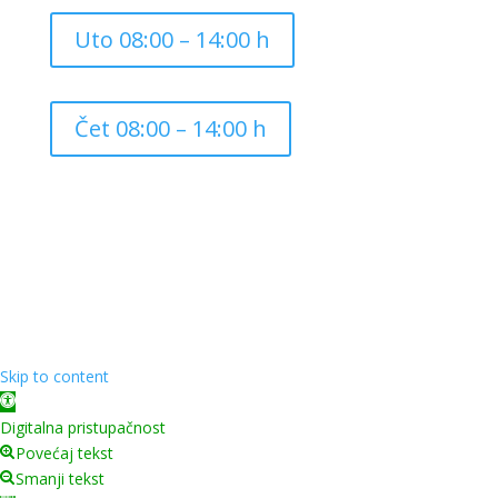
Uto 08:00 – 14:00 h
Čet 08:00 – 14:00 h
Copyright ©
2026
Grad Mursko Središće | Razvijeno sa
❤️ od
InTeh
Skip to content
Open toolbar
Digitalna pristupačnost
Povećaj tekst
Smanji tekst